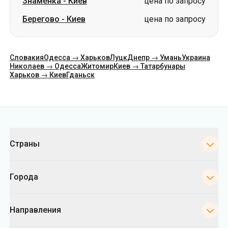
Знаменка
-
Киев
цена по запросу
Берегово
-
Киев
цена по запросу
Словакия
Одесса → Харьков
Луцк
Днепр → Умань
Украина
Николаев → Одесса
Житомир
Киев → Татарбунары
Харьков → Киев
Гданьск
Категории
Страны
Города
Направления