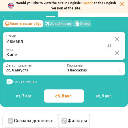
Would you like to view the site in English?
Switch
to the English
version of the site.
Билеты на автобус
Авиабилеты
Отели
Измаил
→
Киев
сб, 8 августа
/
1 пассажир
Откуда
Куда
Дата отправления
Пассажиры
сб, 8 августа
1 пассажир
Искать жилье
пт, 7 авг.
сб, 8 авг.
вс, 9 авг.
Сначала дешевые
Фильтры