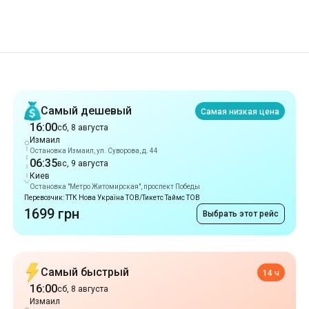
Рекомендации
Самый дешевый
Самая низкая цена
16:00
сб, 8 августа
Измаил
Остановка Измаил, ул. Суворова, д. 44
06:35
вс, 9 августа
Киев
Остановка "Метро Житомирская", проспект Победы
Перевозчик: ТТК Нова Україна ТОВ/Тикетс Таймс ТОВ
1699 грн
Выбрать этот рейс
Самый быстрый
14 ч
16:00
сб, 8 августа
Измаил