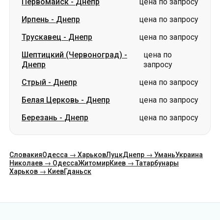
Первомайск
-
Днепр
цена по запросу
Ирпень
-
Днепр
цена по запросу
Трускавец
-
Днепр
цена по запросу
Шептицкий (Червоноград)
-
цена по
Днепр
запросу
Стрый
-
Днепр
цена по запросу
Белая Церковь
-
Днепр
цена по запросу
Березань
-
Днепр
цена по запросу
Словакия
Одесса → Харьков
Луцк
Днепр → Умань
Украина
Николаев → Одесса
Житомир
Киев → Татарбунары
Харьков → Киев
Гданьск