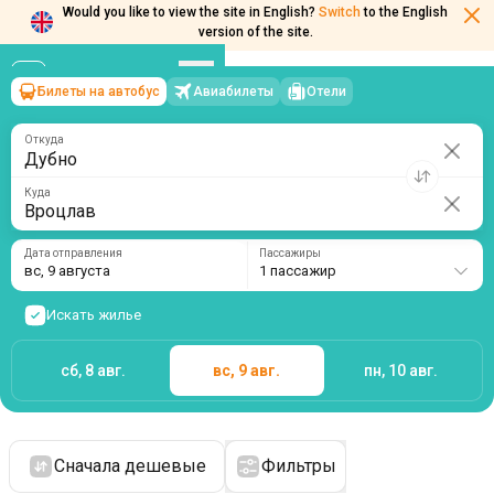
Would you like to view the site in English?
Switch
to the English
version of the site.
Билеты на автобус
Авиабилеты
Отели
Дубно
→
Вроцлав
вс, 9 августа
/
1 пассажир
Откуда
Куда
Дата отправления
Пассажиры
вс, 9 августа
1 пассажир
Искать жилье
сб, 8 авг.
вс, 9 авг.
пн, 10 авг.
Сначала дешевые
Фильтры