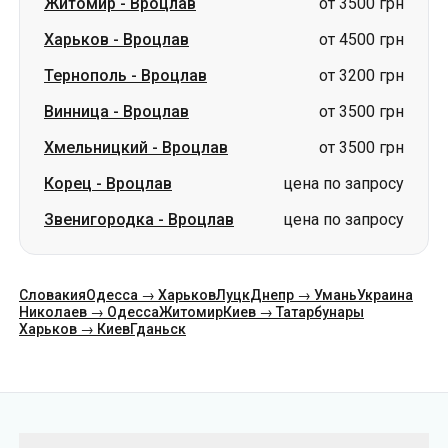
Житомир
-
Вроцлав
от 3500 грн
Харьков
-
Вроцлав
от 4500 грн
Тернополь
-
Вроцлав
от 3200 грн
Винница
-
Вроцлав
от 3500 грн
Хмельницкий
-
Вроцлав
от 3500 грн
Корец
-
Вроцлав
цена по запросу
Звенигородка
-
Вроцлав
цена по запросу
Словакия
Одесса → Харьков
Луцк
Днепр → Умань
Украина
Николаев → Одесса
Житомир
Киев → Татарбунары
Харьков → Киев
Гданьск
Категории