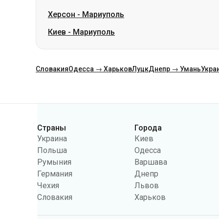
Херсон
-
Мариуполь
Киев
-
Мариуполь
Словакия
Одесса → Харьков
Луцк
Днепр → Умань
Укра
Категории
Страны
Города
Украина
Киев
Польша
Одесса
Румыния
Варшава
Германия
Днепр
Чехия
Львов
Словакия
Харьков