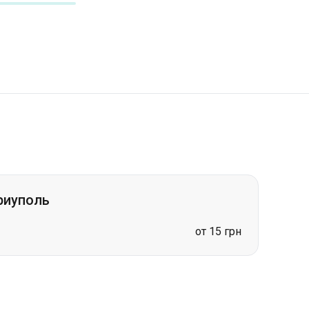
риуполь
от 15 грн