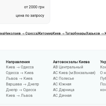
от 2000 грн
цена по запросу
ина
Николаев → Одесса
Житомир
Киев → Татарбунары
Харьков → 
Направления
Автовокзалы Киева
Ук
Киев → Одесса
АВ Центральный
Ко
Одесса → Киев
АС Киев (м.Вокзальная)
О н
Львов → Киев
АС Полесье
Пу
Варшава → Днепр
АС Южная
По
Днепр → Одесса
АС Дарница
ко
Киев → Львов
АС Дачная