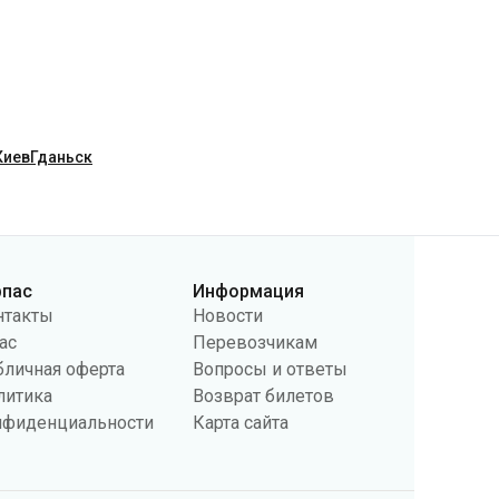
Киев
Гданьск
рпас
Информация
нтакты
Новости
ас
Перевозчикам
бличная оферта
Вопросы и ответы
литика
Возврат билетов
нфиденциальности
Карта сайта