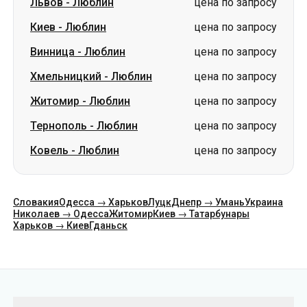
Львов
-
Люблин
цена по запросу
Киев
-
Люблин
цена по запросу
Винница
-
Люблин
цена по запросу
Хмельницкий
-
Люблин
цена по запросу
Житомир
-
Люблин
цена по запросу
Тернополь
-
Люблин
цена по запросу
Ковель
-
Люблин
цена по запросу
Словакия
Одесса → Харьков
Луцк
Днепр → Умань
Украина
Николаев → Одесса
Житомир
Киев → Татарбунары
Харьков → Киев
Гданьск
Категории