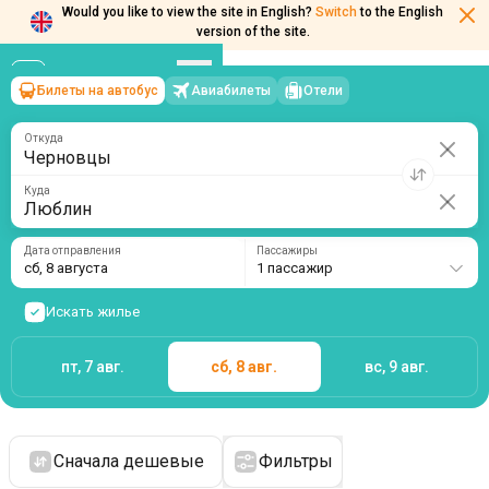
Would you like to view the site in English?
Switch
to the English
version of the site.
Билеты на автобус
Авиабилеты
Отели
Черновцы
→
Люблин
сб, 8 августа
/
1 пассажир
Откуда
Куда
Дата отправления
Пассажиры
сб, 8 августа
1 пассажир
Искать жилье
пт, 7 авг.
сб, 8 авг.
вс, 9 авг.
Сначала дешевые
Фильтры