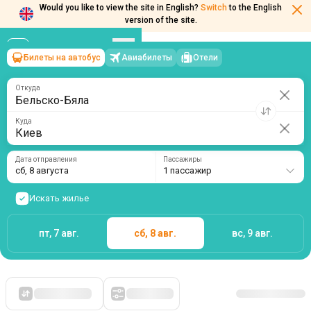
Would you like to view the site in English?
Switch
to the English
version of the site.
Билеты на автобус
Авиабилеты
Отели
Бельско-Бяла
→
Киев
сб, 8 августа
/
1 пассажир
Откуда
Куда
Дата отправления
Пассажиры
сб, 8 августа
1 пассажир
Искать жилье
пт, 7 авг.
сб, 8 авг.
вс, 9 авг.
Сначала дешевые
Фильтры