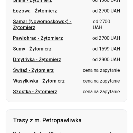
Pawłohrad
-
Żytomierz
od 2700 UAH
Sumy
-
Żytomierz
od 1599 UAH
Dmytrivka
-
Żytomierz
od 2900 UAH
Świtaź
-
Żytomierz
cena na zapytanie
Wasylkiwka
-
Żytomierz
cena na zapytanie
Szostka
-
Żytomierz
cena na zapytanie
Trasy z m. Petropawliwka
Petropawliwka
-
Winnica
cena na zapytanie
Petropawliwka
-
Łuck
cena na zapytanie
Petropawliwka
-
Kowel
cena na zapytanie