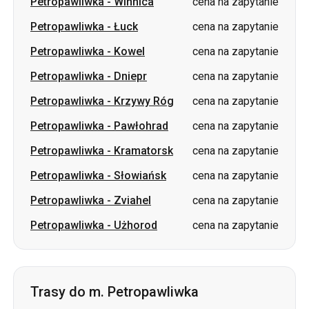
Petropawliwka
-
Dniepr
cena na zapytanie
Petropawliwka
-
Krzywy Róg
cena na zapytanie
Petropawliwka
-
Pawłohrad
cena na zapytanie
Petropawliwka
-
Kramatorsk
cena na zapytanie
Petropawliwka
-
Słowiańsk
cena na zapytanie
Petropawliwka
-
Zviahel
cena na zapytanie
Petropawliwka
-
Użhorod
cena na zapytanie
Trasy do m. Petropawliwka
Łubnie
-
Petropawliwka
od 1698 UAH
Boryspol
-
Petropawliwka
od 1698 UAH
Odessa
-
Petropawliwka
cena na zapytanie