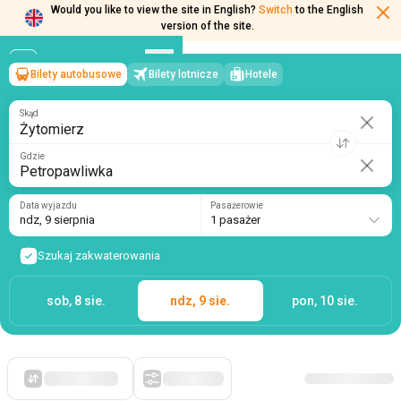
Would you like to view the site in English?
Switch
to the English
version of the site.
Bilety autobusowe
Bilety lotnicze
Hotele
Żytomierz
→
Petropawliwka
ndz, 9 sierpnia
/
1 pasażer
Skąd
Gdzie
Data wyjazdu
Pasażerowie
ndz, 9 sierpnia
1 pasażer
Szukaj zakwaterowania
sob, 8 sie.
ndz, 9 sie.
pon, 10 sie.
Po pierwsze, tanie
Filtry