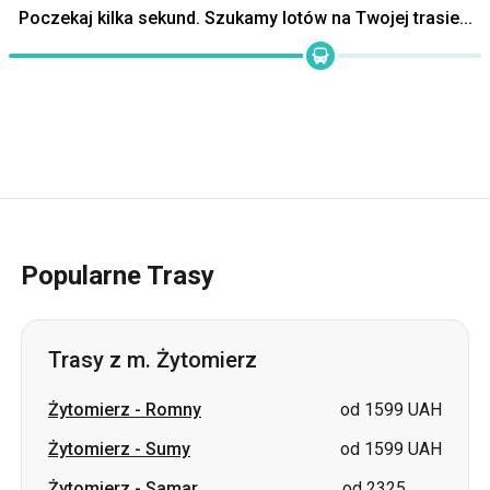
Popularne Trasy
Trasy z m. Żytomierz
Żytomierz
-
Romny
od 1599 UAH
Żytomierz
-
Sumy
od 1599 UAH
Żytomierz
-
Samar
od 2325
(Nowomoskowsk)
UAH
Żytomierz
-
Pawłohrad
od 2900 UAH
Żytomierz
-
Łozowa
od 2900 UAH