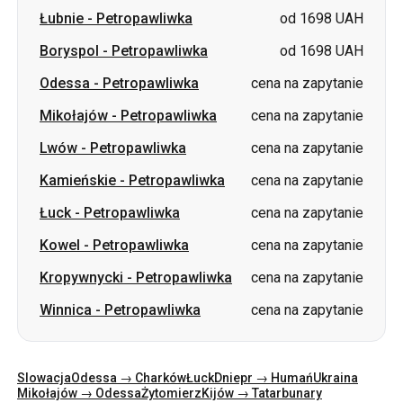
Mikołajów
-
Petropawliwka
cena na zapytanie
Lwów
-
Petropawliwka
cena na zapytanie
Kamieńskie
-
Petropawliwka
cena na zapytanie
Łuck
-
Petropawliwka
cena na zapytanie
Kowel
-
Petropawliwka
cena na zapytanie
Kropywnycki
-
Petropawliwka
cena na zapytanie
Winnica
-
Petropawliwka
cena na zapytanie
Slowacja
Odessa → Charków
Łuck
Dniepr → Humań
Ukraina
Mikołajów → Odessa
Żytomierz
Kijów → Tatarbunary
Charków → Kijów
Gdańsk