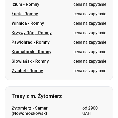
Krzywy Róg
-
Romny
cena na zapytanie
Pawłohrad
-
Romny
cena na zapytanie
Kramatorsk
-
Romny
cena na zapytanie
Słowiańsk
-
Romny
cena na zapytanie
Zviahel
-
Romny
cena na zapytanie
Trasy z m. Żytomierz
Żytomierz
-
Samar
od 2900
(Nowomoskowsk)
UAH
Żytomierz
-
Pawłohrad
od 2900 UAH
Żytomierz
-
Łozowa
od 3300 UAH
Żytomierz
-
Szepetówka
cena na zapytanie