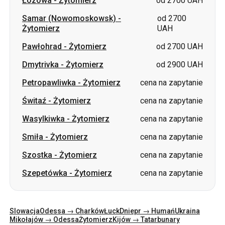
Dmytrivka
-
Żytomierz
od 2900 UAH
Petropawliwka
-
Żytomierz
cena na zapytanie
Świtaź
-
Żytomierz
cena na zapytanie
Wasylkiwka
-
Żytomierz
cena na zapytanie
Smiła
-
Żytomierz
cena na zapytanie
Szostka
-
Żytomierz
cena na zapytanie
Szepetówka
-
Żytomierz
cena na zapytanie
Slowacja
Odessa → Charków
Łuck
Dniepr → Humań
Ukraina
Mikołajów → Odessa
Żytomierz
Kijów → Tatarbunary
Charków → Kijów
Gdańsk