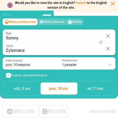
Would you like to view the site in English?
Switch
to the English
version of the site.
Bilety autobusowe
Bilety lotnicze
Hotele
Romny
→
Żytomierz
pon, 10 sierpnia
/
1 pasażer
Skąd
Gdzie
Data wyjazdu
Pasażerowie
pon, 10 sierpnia
1 pasażer
Szukaj zakwaterowania
ndz, 9 sie.
pon, 10 sie.
wt, 11 sie.
Po pierwsze, tanie
Filtry