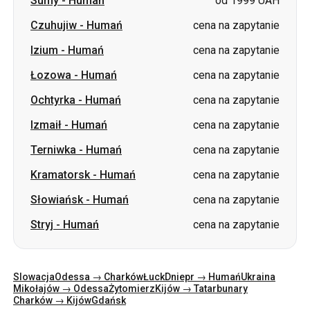
Łozowa
-
Humań
cena na zapytanie
Ochtyrka
-
Humań
cena na zapytanie
Izmaił
-
Humań
cena na zapytanie
Terniwka
-
Humań
cena na zapytanie
Kramatorsk
-
Humań
cena na zapytanie
Słowiańsk
-
Humań
cena na zapytanie
Stryj
-
Humań
cena na zapytanie
Slowacja
Odessa → Charków
Łuck
Dniepr → Humań
Ukraina
Mikołajów → Odessa
Żytomierz
Kijów → Tatarbunary
Charków → Kijów
Gdańsk
Kategorie