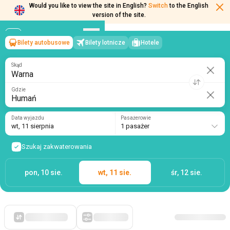
Would you like to view the site in English?
Switch
to the English
version of the site.
Bilety autobusowe
Bilety lotnicze
Hotele
Warna
→
Humań
wt, 11 sierpnia
/
1 pasażer
Skąd
Gdzie
Data wyjazdu
Pasażerowie
wt, 11 sierpnia
1 pasażer
Szukaj zakwaterowania
pon, 10 sie.
wt, 11 sie.
śr, 12 sie.
Po pierwsze, tanie
Filtry