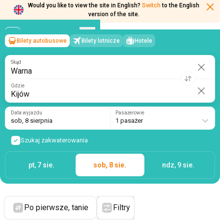
Would you like to view the site in English?
Switch
to the English
version of the site.
Bilety autobusowe
Bilety lotnicze
Hotele
Warna
→
Kijów
sob, 8 sierpnia
/
1 pasażer
Skąd
Gdzie
Data wyjazdu
Pasażerowie
sob, 8 sierpnia
1 pasażer
Szukaj zakwaterowania
pt, 7 sie.
sob, 8 sie.
ndz, 9 sie.
Po pierwsze, tanie
Filtry