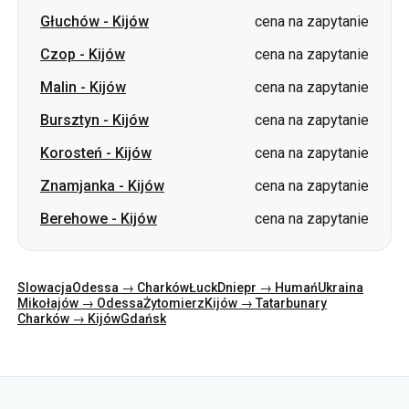
Głuchów
-
Kijów
cena na zapytanie
Czop
-
Kijów
cena na zapytanie
Malin
-
Kijów
cena na zapytanie
Bursztyn
-
Kijów
cena na zapytanie
Korosteń
-
Kijów
cena na zapytanie
Znamjanka
-
Kijów
cena na zapytanie
Berehowe
-
Kijów
cena na zapytanie
Slowacja
Odessa → Charków
Łuck
Dniepr → Humań
Ukraina
Mikołajów → Odessa
Żytomierz
Kijów → Tatarbunary
Charków → Kijów
Gdańsk