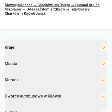
Slowacja
Odessa → Charków
Łuck
Dniepr → Humań
Ukraina
Mikołajów → Odessa
Żytomierz
Kijów → Tatarbunary
Charków → Kijów
Gdańsk
Kategorie
Kraje
Miasta
Kierunki
Dworce autobusowe w Kijowie