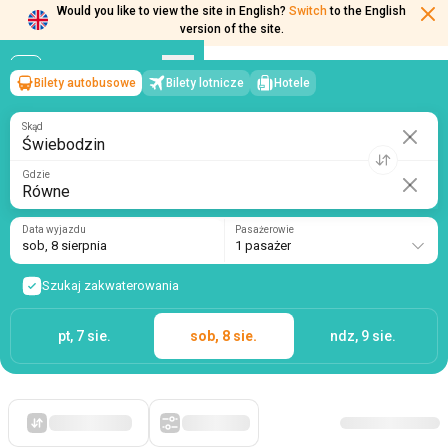
Would you like to view the site in English?
Switch
to the English
Bilety autobusowe
Bilety lotnicze
Hotele
Świebodzin
→
Równe
version of the site.
sob, 8 sierpnia
/
1 pasażer
Skąd
Gdzie
Data wyjazdu
Pasażerowie
sob, 8 sierpnia
1 pasażer
Szukaj zakwaterowania
pt, 7 sie.
sob, 8 sie.
ndz, 9 sie.