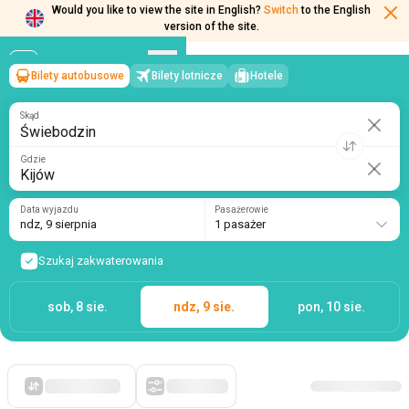
Would you like to view the site in English?
Switch
to the English
Bilety autobusowe
Bilety lotnicze
Hotele
Świebodzin
→
Kijów
version of the site.
ndz, 9 sierpnia
/
1 pasażer
Skąd
Gdzie
Data wyjazdu
Pasażerowie
ndz, 9 sierpnia
1 pasażer
Szukaj zakwaterowania
sob, 8 sie.
ndz, 9 sie.
pon, 10 sie.