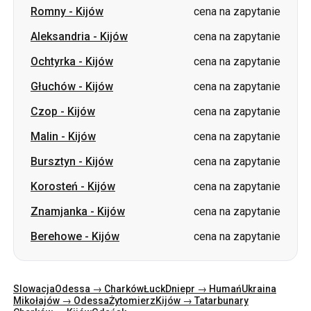
Romny
-
Kijów
cena na zapytanie
Aleksandria
-
Kijów
cena na zapytanie
Ochtyrka
-
Kijów
cena na zapytanie
Głuchów
-
Kijów
cena na zapytanie
Czop
-
Kijów
cena na zapytanie
Malin
-
Kijów
cena na zapytanie
Bursztyn
-
Kijów
cena na zapytanie
Korosteń
-
Kijów
cena na zapytanie
Znamjanka
-
Kijów
cena na zapytanie
Berehowe
-
Kijów
cena na zapytanie
Slowacja
Odessa → Charków
Łuck
Dniepr → Humań
Ukraina
Mikołajów → Odessa
Żytomierz
Kijów → Tatarbunary