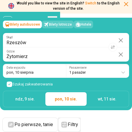
Would you like to view the site in English?
Switch
to the English
version of the site.
Bilety autobusowe
Bilety lotnicze
Hotele
Rzeszów
→
Żytomierz
pon, 10 sierpnia
/
1 pasażer
Skąd
Gdzie
Data wyjazdu
Pasażerowie
pon, 10 sierpnia
1 pasażer
Szukaj zakwaterowania
ndz, 9 sie.
pon, 10 sie.
wt, 11 sie.
Po pierwsze, tanie
Filtry