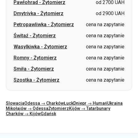
Pawłohrad
-
Żytomierz
od 2700 UAH
Dmytrivka
-
Żytomierz
od 2900 UAH
Petropawliwka
-
Żytomierz
cena na zapytanie
Świtaź
-
Żytomierz
cena na zapytanie
Wasylkiwka
-
Żytomierz
cena na zapytanie
Romny
-
Żytomierz
cena na zapytanie
Smiła
-
Żytomierz
cena na zapytanie
Szostka
-
Żytomierz
cena na zapytanie
Slowacja
Odessa → Charków
Łuck
Dniepr → Humań
Ukraina
Mikołajów → Odessa
Żytomierz
Kijów → Tatarbunary
Charków → Kijów
Gdańsk