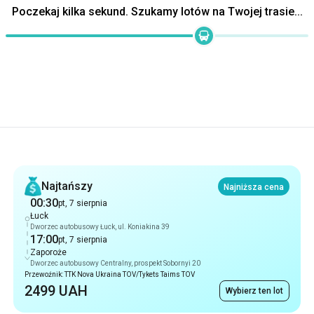
Rekomendacje
Najtańszy
Najniższa cena
00:30
pt, 7 sierpnia
Łuck
Dworzec autobusowy Łuck, ul. Koniakina 39
17:00
pt, 7 sierpnia
Zaporoże
Dworzec autobusowy Centralny, prospekt Sobornyi 20
Przewoźnik: TTK Nova Ukraina TOV/Tykets Taims TOV
2499 UAH
Wybierz ten lot
Najszybszy
16 godz 30 min
00:30
pt, 7 sierpnia
Łuck