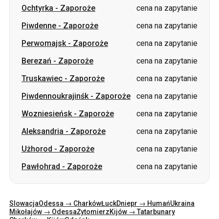
Berezań
-
Zaporoże
cena na zapytanie
Truskawiec
-
Zaporoże
cena na zapytanie
Piwdennoukrajinśk
-
Zaporoże
cena na zapytanie
Wozniesieńsk
-
Zaporoże
cena na zapytanie
Aleksandria
-
Zaporoże
cena na zapytanie
Użhorod
-
Zaporoże
cena na zapytanie
Pawłohrad
-
Zaporoże
cena na zapytanie
Slowacja
Odessa → Charków
Łuck
Dniepr → Humań
Ukraina
Mikołajów → Odessa
Żytomierz
Kijów → Tatarbunary
Charków → Kijów
Gdańsk