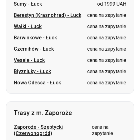
Barwinkowe
-
Łuck
cena na zapytanie
Czernihów
-
Łuck
cena na zapytanie
Vesele
-
Łuck
cena na zapytanie
Błyzniuky
-
Łuck
cena na zapytanie
Nowa Odessa
-
Łuck
cena na zapytanie
Trasy z m. Zaporoże
Zaporoże
-
Szeptycki
cena na
(Czerwonogród)
zapytanie
Zaporoże
-
Truskawiec
cena na zapytanie
Zaporoże
-
Switłowodsk
cena na zapytanie
Zaporoże
-
Iwano-Frankiwsk
cena na zapytanie