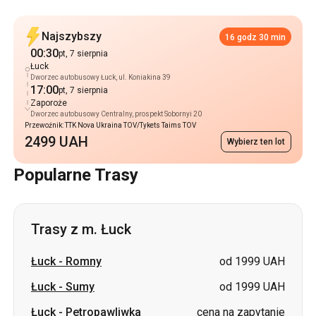
Dworzec autobusowy Łuck, ul. Koniakina 39
17:00
pt, 7 sierpnia
Zaporoże
Dworzec autobusowy Centralny, prospekt Sobornyi 20
Przewoźnik: TTK Nova Ukraina TOV/Tykets Taims TOV
2499 UAH
Wybierz ten lot
Popularne Trasy
Trasy z m. Łuck
Łuck
-
Romny
od 1999 UAH
Łuck
-
Sumy
od 1999 UAH
Łuck
-
Petropawliwka
cena na zapytanie
Łuck
-
Czernihów
cena na zapytanie
Łuck
-
Świtaź
cena na zapytanie
Łuck
-
Smiła
cena na zapytanie