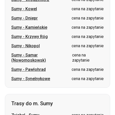
Sumy
-
Kamieńskie
cena na zapytanie
Sumy
-
Krzywy Róg
cena na zapytanie
Sumy
-
Nikopol
cena na zapytanie
Sumy
-
Samar
cena na
(Nowomoskowsk)
zapytanie
Sumy
-
Pawłohrad
cena na zapytanie
Sumy
-
Synelnykowe
cena na zapytanie
Trasy do m. Sumy
Zviahel
-
Sumy
cena na zapytanie
Użhorod
-
Sumy
cena na zapytanie
Włodzimierz
-
Sumy
cena na zapytanie