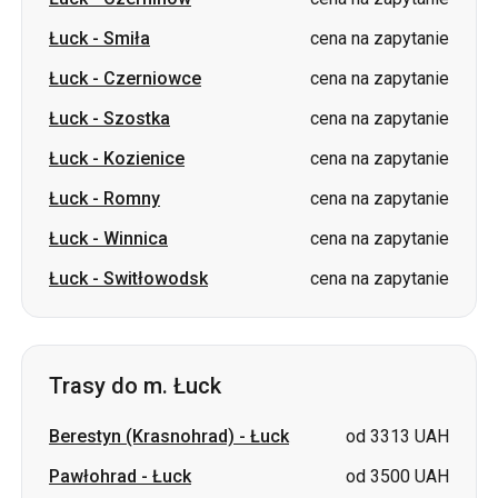
Łuck
-
Szostka
cena na zapytanie
Łuck
-
Kozienice
cena na zapytanie
Łuck
-
Romny
cena na zapytanie
Łuck
-
Winnica
cena na zapytanie
Łuck
-
Switłowodsk
cena na zapytanie
Trasy do m. Łuck
Berestyn (Krasnohrad)
-
Łuck
od 3313 UAH
Pawłohrad
-
Łuck
od 3500 UAH
Łozowa
-
Łuck
od 3500 UAH
Wałki
-
Łuck
cena na zapytanie
Barwinkowe
-
Łuck
cena na zapytanie