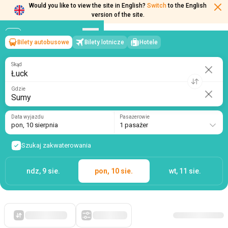
Would you like to view the site in English?
Switch
to the English
version of the site.
Bilety autobusowe
Bilety lotnicze
Hotele
Łuck
→
Sumy
pon, 10 sierpnia
/
1 pasażer
Skąd
Gdzie
Data wyjazdu
Pasażerowie
pon, 10 sierpnia
1 pasażer
Szukaj zakwaterowania
ndz, 9 sie.
pon, 10 sie.
wt, 11 sie.
Po pierwsze, tanie
Filtry