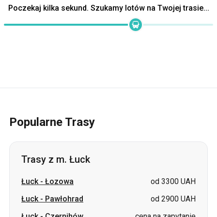
Popularne Trasy
Trasy z m. Łuck
Łuck
-
Łozowa
od 3300 UAH
Łuck
-
Pawłohrad
od 2900 UAH
Łuck
-
Czernihów
cena na zapytanie
Łuck
-
Smiła
cena na zapytanie
Łuck
-
Czerniowce
cena na zapytanie