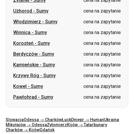
Winnica
-
Sumy
cena na zapytanie
Korosteń
-
Sumy
cena na zapytanie
Berdyczów
-
Sumy
cena na zapytanie
Kamieńskie
-
Sumy
cena na zapytanie
Krzywy Róg
-
Sumy
cena na zapytanie
Kowel
-
Sumy
cena na zapytanie
Pawłohrad
-
Sumy
cena na zapytanie
Slowacja
Odessa → Charków
Łuck
Dniepr → Humań
Ukraina
Mikołajów → Odessa
Żytomierz
Kijów → Tatarbunary
Charków → Kijów
Gdańsk
Kategorie