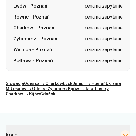
Lwów
-
Poznań
cena na zapytanie
Równe
-
Poznań
cena na zapytanie
Charków
-
Poznań
cena na zapytanie
Żytomierz
-
Poznań
cena na zapytanie
Winnica
-
Poznań
cena na zapytanie
Połtawa
-
Poznań
cena na zapytanie
Slowacja
Odessa → Charków
Łuck
Dniepr → Humań
Ukraina
Mikołajów → Odessa
Żytomierz
Kijów → Tatarbunary
Charków → Kijów
Gdańsk
Kategorie
Kraje