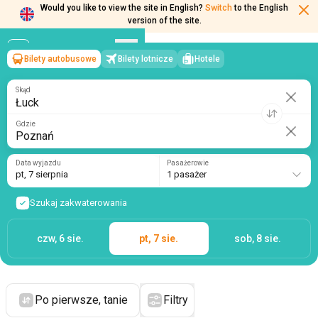
Would you like to view the site in English?
Switch
to the English
version of the site.
Bilety autobusowe
Bilety lotnicze
Hotele
Łuck
→
Poznań
pt, 7 sierpnia
/
1 pasażer
Skąd
Gdzie
Data wyjazdu
Pasażerowie
pt, 7 sierpnia
1 pasażer
Szukaj zakwaterowania
czw, 6 sie.
pt, 7 sie.
sob, 8 sie.
Po pierwsze, tanie
Filtry