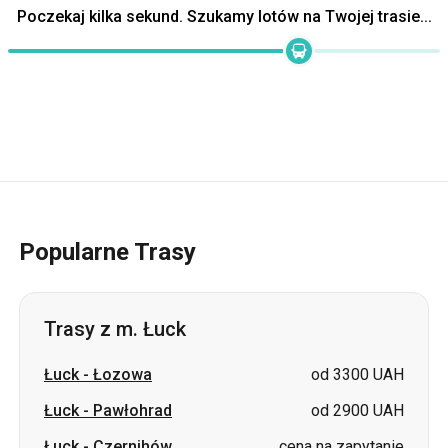
Popularne Trasy
Trasy z m. Łuck
Łuck
-
Łozowa
od 3300 UAH
Łuck
-
Pawłohrad
od 2900 UAH
Łuck
-
Czernihów
cena na zapytanie
Łuck
-
Smiła
cena na zapytanie
Łuck
-
Czerniowce
cena na zapytanie