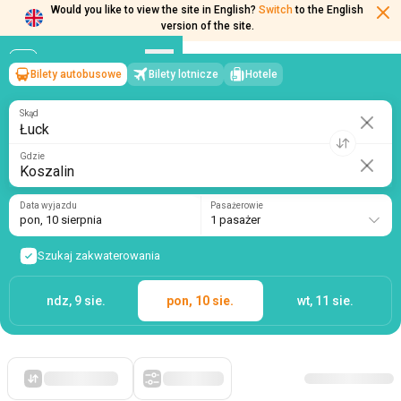
Would you like to view the site in English?
Switch
to the English
version of the site.
Bilety autobusowe
Bilety lotnicze
Hotele
Łuck
→
Koszalin
pon, 10 sierpnia
/
1 pasażer
Skąd
Gdzie
Data wyjazdu
Pasażerowie
pon, 10 sierpnia
1 pasażer
Szukaj zakwaterowania
ndz, 9 sie.
pon, 10 sie.
wt, 11 sie.
Po pierwsze, tanie
Filtry