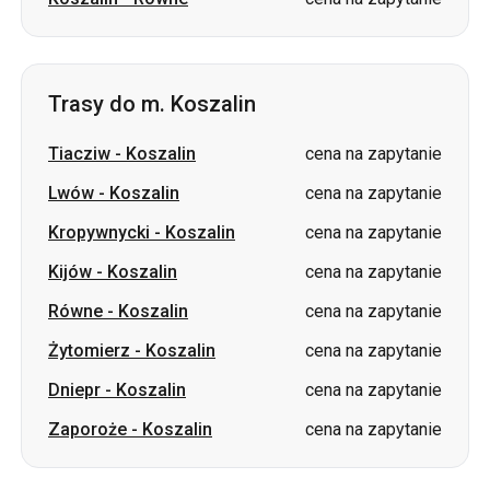
Tiacziw
-
Koszalin
cena na zapytanie
Lwów
-
Koszalin
cena na zapytanie
Kropywnycki
-
Koszalin
cena na zapytanie
Kijów
-
Koszalin
cena na zapytanie
Równe
-
Koszalin
cena na zapytanie
Żytomierz
-
Koszalin
cena na zapytanie
Dniepr
-
Koszalin
cena na zapytanie
Zaporoże
-
Koszalin
cena na zapytanie
Slowacja
Odessa → Charków
Łuck
Dniepr → Humań
Ukraina
Mikołajów → Odessa
Żytomierz
Kijów → Tatarbunary
Charków → Kijów
Gdańsk