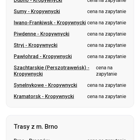
Piwdenne
-
Kropywnycki
cena na zapytanie
Stryj
-
Kropywnycki
cena na zapytanie
Pawłohrad
-
Kropywnycki
cena na zapytanie
Szachtarskie (Perszotraweńsk)
-
cena na
Kropywnycki
zapytanie
Synelnykowe
-
Kropywnycki
cena na zapytanie
Kramatorsk
-
Kropywnycki
cena na zapytanie
Trasy z m. Brno
Brno
-
Braszów
cena na zapytanie
Brno
-
Lwów
cena na zapytanie
Brno
-
Kijów
cena na zapytanie