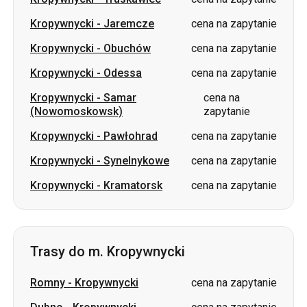
Kropywnycki
-
Odessa
cena na zapytanie
Kropywnycki
-
Samar
cena na
(Nowomoskowsk)
zapytanie
Kropywnycki
-
Pawłohrad
cena na zapytanie
Kropywnycki
-
Synelnykowe
cena na zapytanie
Kropywnycki
-
Kramatorsk
cena na zapytanie
Trasy do m. Kropywnycki
Romny
-
Kropywnycki
cena na zapytanie
Dubno
-
Kropywnycki
cena na zapytanie
Sumy
-
Kropywnycki
cena na zapytanie
Iwano-Frankiwsk
-
Kropywnycki
cena na zapytanie