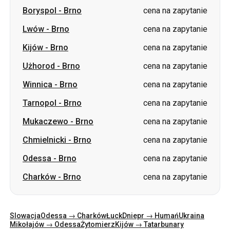
Użhorod
-
Brno
cena na zapytanie
Winnica
-
Brno
cena na zapytanie
Tarnopol
-
Brno
cena na zapytanie
Mukaczewo
-
Brno
cena na zapytanie
Chmielnicki
-
Brno
cena na zapytanie
Odessa
-
Brno
cena na zapytanie
Charków
-
Brno
cena na zapytanie
Slowacja
Odessa → Charków
Łuck
Dniepr → Humań
Ukraina
Mikołajów → Odessa
Żytomierz
Kijów → Tatarbunary
Charków → Kijów
Gdańsk