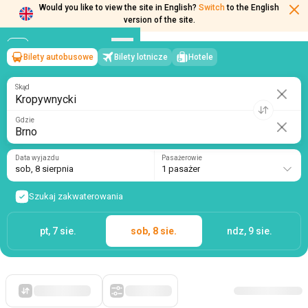
Would you like to view the site in English?
Switch
to the English
version of the site.
Bilety autobusowe
Bilety lotnicze
Hotele
Kropywnycki
→
Brno
sob, 8 sierpnia
/
1 pasażer
Skąd
Gdzie
Data wyjazdu
Pasażerowie
sob, 8 sierpnia
1 pasażer
Szukaj zakwaterowania
pt, 7 sie.
sob, 8 sie.
ndz, 9 sie.
Po pierwsze, tanie
Filtry