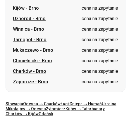
Kijów
-
Brno
cena na zapytanie
Użhorod
-
Brno
cena na zapytanie
Winnica
-
Brno
cena na zapytanie
Tarnopol
-
Brno
cena na zapytanie
Mukaczewo
-
Brno
cena na zapytanie
Chmielnicki
-
Brno
cena na zapytanie
Charków
-
Brno
cena na zapytanie
Zaporoże
-
Brno
cena na zapytanie
Slowacja
Odessa → Charków
Łuck
Dniepr → Humań
Ukraina
Mikołajów → Odessa
Żytomierz
Kijów → Tatarbunary
Charków → Kijów
Gdańsk