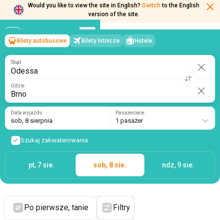
Would you like to view the site in English?
Switch
to the English
version of the site.
Bilety autobusowe
Bilety lotnicze
Hotele
Odessa
→
Brno
sob, 8 sierpnia
/
1 pasażer
Skąd
Gdzie
Data wyjazdu
Pasażerowie
sob, 8 sierpnia
1 pasażer
Szukaj zakwaterowania
pt, 7 sie.
sob, 8 sie.
ndz, 9 sie.
Po pierwsze, tanie
Filtry