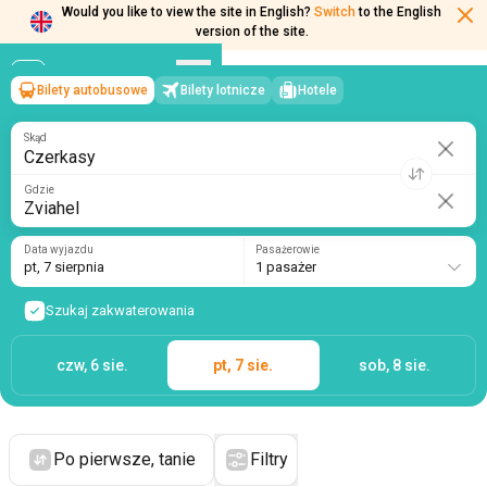
Would you like to view the site in English?
Switch
to the English
version of the site.
Bilety autobusowe
Bilety lotnicze
Hotele
Czerkasy
→
Zviahel
pt, 7 sierpnia
/
1 pasażer
Skąd
Gdzie
Data wyjazdu
Pasażerowie
pt, 7 sierpnia
1 pasażer
Szukaj zakwaterowania
czw, 6 sie.
pt, 7 sie.
sob, 8 sie.
Po pierwsze, tanie
Filtry