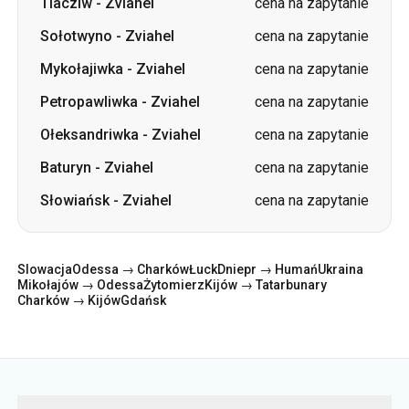
Tiacziw
-
Zviahel
cena na zapytanie
Sołotwyno
-
Zviahel
cena na zapytanie
Mykołajiwka
-
Zviahel
cena na zapytanie
Petropawliwka
-
Zviahel
cena na zapytanie
Ołeksandriwka
-
Zviahel
cena na zapytanie
Baturyn
-
Zviahel
cena na zapytanie
Słowiańsk
-
Zviahel
cena na zapytanie
Slowacja
Odessa → Charków
Łuck
Dniepr → Humań
Ukraina
Mikołajów → Odessa
Żytomierz
Kijów → Tatarbunary
Charków → Kijów
Gdańsk
Kategorie