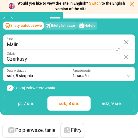
Would you like to view the site in English?
Switch
to the English
version of the site.
Bilety autobusowe
Bilety lotnicze
Hotele
Malin
→
Czerkasy
sob, 8 sierpnia
/
1 pasażer
Skąd
Gdzie
Data wyjazdu
Pasażerowie
sob, 8 sierpnia
1 pasażer
Szukaj zakwaterowania
pt, 7 sie.
sob, 8 sie.
ndz, 9 sie.
Po pierwsze, tanie
Filtry