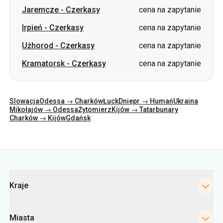
Jaremcze
-
Czerkasy
cena na zapytanie
Irpień
-
Czerkasy
cena na zapytanie
Użhorod
-
Czerkasy
cena na zapytanie
Kramatorsk
-
Czerkasy
cena na zapytanie
Slowacja
Odessa → Charków
Łuck
Dniepr → Humań
Ukraina
Mikołajów → Odessa
Żytomierz
Kijów → Tatarbunary
Charków → Kijów
Gdańsk
Kategorie
Kraje
Miasta