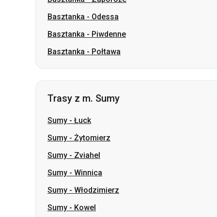
Basztanka
-
Odessa
Basztanka
-
Piwdenne
Basztanka
-
Połtawa
Trasy z m. Sumy
Sumy
-
Łuck
Sumy
-
Żytomierz
Sumy
-
Zviahel
Sumy
-
Winnica
Sumy
-
Włodzimierz
Sumy
-
Kowel