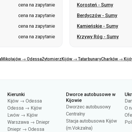
cena na zapytanie
Korosteń
-
Sumy
cena na zapytanie
Berdyczów
-
Sumy
cena na zapytanie
Kamieńskie
-
Sumy
cena na zapytanie
Krzywy Róg
-
Sumy
a
Mikołajów → Odessa
Żytomierz
Kijów → Tatarbunary
Charków → Kij
Kierunki
Dworce autobusowe w
Uk
Kijowie
Kijów → Odessa
Dan
Dworzec autobusowy
Odessa → Kijów
O n
Centralny
Lwów → Kijów
Ofe
Stacja autobusowa Kijów
Warszawa → Dniepr
Pol
(m.Vokzalna)
Dniepr → Odessa