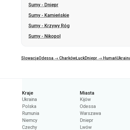
Sumy
-
Dniepr
Sumy
-
Kamieńskie
Sumy
-
Krzywy Róg
Sumy
-
Nikopol
Slowacja
Odessa → Charków
Łuck
Dniepr → Humań
Ukrain
Kategorie
Kraje
Miasta
Ukraina
Kijów
Polska
Odessa
Rumunia
Warszawa
Niemcy
Dniepr
Czechy
Lwów