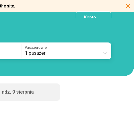
the site.
Konto
PL
osobiste
Pasażerowie
1 pasażer
ndz, 9 sierpnia