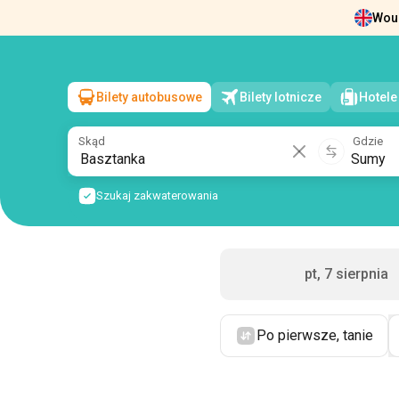
Woul
Wiadomości
O nas
Zwrot biletów
Dan
Bilety autobusowe
Bilety lotnicze
Hotele
Basztanka
→
Sumy
sob, 8 sierpnia
/
1 pasażer
Skąd
Gdzie
Szukaj zakwaterowania
pt, 7 sierpnia
Po pierwsze, tanie