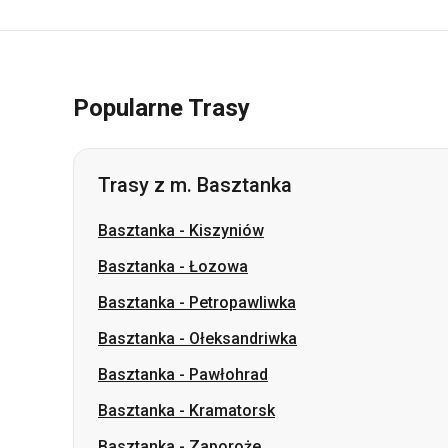
Popularne Trasy
Trasy z m. Basztanka
Basztanka
-
Kiszyniów
Basztanka
-
Łozowa
Basztanka
-
Petropawliwka
Basztanka
-
Ołeksandriwka
Basztanka
-
Pawłohrad
Basztanka
-
Kramatorsk
Basztanka
-
Zaporoże