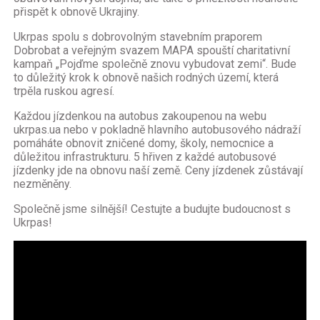
přispět k obnově Ukrajiny.
Ukrpas spolu s dobrovolným stavebním praporem
Dobrobat a veřejným svazem MAPA spouští charitativní
kampaň „Pojďme společně znovu vybudovat zemi“. Bude
to důležitý krok k obnově našich rodných území, která
trpěla ruskou agresí.
Každou jízdenkou na autobus zakoupenou na webu
ukrpas.ua nebo v pokladně hlavního autobusového nádraží
pomáháte obnovit zničené domy, školy, nemocnice a
důležitou infrastrukturu. 5 hřiven z každé autobusové
jízdenky jde na obnovu naší země. Ceny jízdenek zůstávají
nezměněny.
Společně jsme silnější! Cestujte a budujte budoucnost s
Ukrpas!