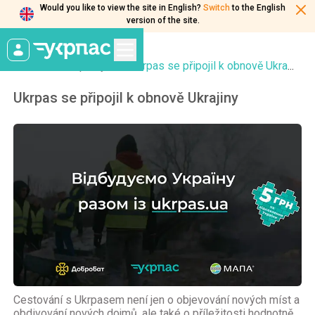
Would you like to view the site in English?
Switch
to the English
version of the site.
Hlavní
Zprávy
Ukrpas se připojil k obnově Ukrajiny
Ukrpas se připojil k obnově Ukrajiny
Cestování s Ukrpasem není jen o objevování nových míst a
obdivování nových dojmů, ale také o příležitosti hodnotně