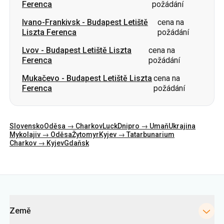
Ferenca
požádání
Mukačevo
-
Budapest Letiště Liszta
cena na
Ferenca
požádání
Slovensko
Oděsa → Charkov
Luck
Dnipro → Umaň
Ukrajina
Mykolajiv → Oděsa
Žytomyr
Kyjev → Tatarbunarium
Charkov → Kyjev
Gdaňsk
Kategorie
Země
Města
Směry