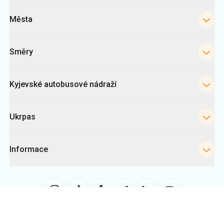
Kyjevské autobusové nádraží
Ukrpas
Informace
Tato stránka využívá soubory «cookies» zejména ke shromažďování
statistik, analýze chování uživatelů a reklamním účelům. Tyto informace
nám pomáhají zobrazovat relevantní obsah. Nastavení cookies můžete