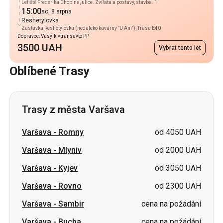
Letiště Frederika Chopina, ulice. Zvířata a postavy, stavba. 1
15:00
so, 8 srpna
Reshetylovka
Zastávka Reshetylovka (nedaleko kavárny "U Ani"), Trasa E40
Dopravce: Vasylkivtransavto PP
3500 UAH
Vybrat tento let
Oblíbené Trasy
Trasy z města Varšava
Varšava
-
Romny
od 4050 UAH
Varšava
-
Mlyniv
od 2000 UAH
Varšava
-
Kyjev
od 3050 UAH
Varšava
-
Rovno
od 2300 UAH
Varšava
-
Sambir
cena na požádání
Varšava
-
Bucha
cena na požádání