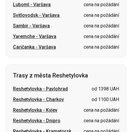
Luboml
-
Varšava
cena na požádání
Svitlovodsk
-
Varšava
cena na požádání
Sambir
-
Varšava
cena na požádání
Yaremche
-
Varšava
cena na požádání
Caričanka
-
Varšava
cena na požádání
Trasy z města Reshetylovka
Reshetylovka
-
Pavlohrad
od 1398 UAH
Reshetylovka
-
Charkov
od 1100 UAH
Reshetylovka
-
Kyjev
cena na požádání
Reshetylovka
-
Dnipro
cena na požádání
Reshetylovka
-
Kramatorsk
cena na požádání