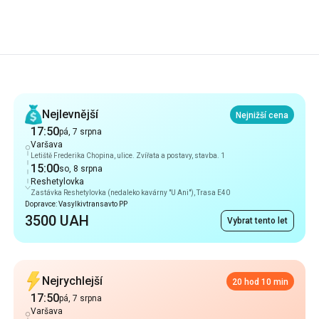
Doporučení
Nejlevnější
Nejnižší cena
17:50
pá, 7 srpna
Varšava
Letiště Frederika Chopina, ulice. Zvířata a postavy, stavba. 1
15:00
so, 8 srpna
Reshetylovka
Zastávka Reshetylovka (nedaleko kavárny "U Ani"), Trasa E40
Dopravce: Vasylkivtransavto PP
3500 UAH
Vybrat tento let
Nejrychlejší
20 hod 10 min
17:50
pá, 7 srpna
Varšava