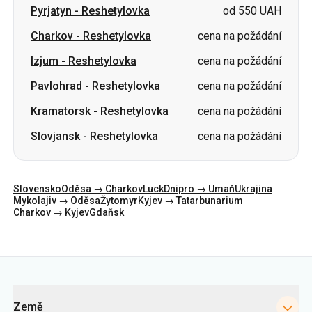
Pyrjatyn
-
Reshetylovka
od 550 UAH
Charkov
-
Reshetylovka
cena na požádání
Izjum
-
Reshetylovka
cena na požádání
Pavlohrad
-
Reshetylovka
cena na požádání
Kramatorsk
-
Reshetylovka
cena na požádání
Slovjansk
-
Reshetylovka
cena na požádání
Slovensko
Oděsa → Charkov
Luck
Dnipro → Umaň
Ukrajina
Mykolajiv → Oděsa
Žytomyr
Kyjev → Tatarbunarium
Charkov → Kyjev
Gdaňsk
Kategorie
Země