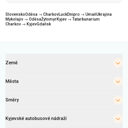
Slovensko
Oděsa → Charkov
Luck
Dnipro → Umaň
Ukrajina
Mykolajiv → Oděsa
Žytomyr
Kyjev → Tatarbunarium
Charkov → Kyjev
Gdaňsk
Kategorie
Země
Města
Směry
Kyjevské autobusové nádraží