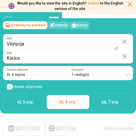
Would you like to view the site in English?
Switch
to the English
version of the site.
Jízdenky na autobus
Letenky
Hotely
Vinnycja
→
Kielce
čt, 6 srpna
/
1 cestující
Kde
Kde
Datum odjezdu
Cestující
čt, 6 srpna
1 cestující
Hledat ubytování
st, 5 srp.
čt, 6 srp.
pá, 7 srp.