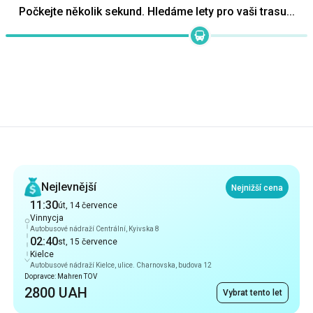
Počkejte několik sekund. Hledáme lety pro vaši trasu...
Doporučení
Nejlevnější
Nejnižší cena
11:30
út, 14 července
Vinnycja
Autobusové nádraží Centrální, Kyivska 8
02:40
st, 15 července
Kielce
Autobusové nádraží Kielce, ulice. Charnovska, budova 12
Dopravce: Mahren TOV
2800 UAH
Vybrat tento let