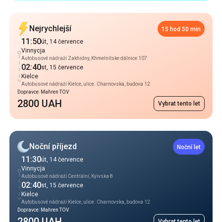
Nejrychlejší
15 hod 50 min
11:50
út, 14 července
Vinnycja
Autobusové nádraží Zakhidny, Khmelnitske dálnice 107
02:40
st, 15 července
Kielce
Autobusové nádraží Kielce, ulice. Charnovska, budova 12
Dopravce: Mahren TOV
2800 UAH
Vybrat tento let
Noční příjezd
Noční let
11:30
út, 14 července
Vinnycja
Autobusové nádraží Centrální, Kyivska 8
02:40
st, 15 července
Kielce
Autobusové nádraží Kielce, ulice. Charnovska, budova 12
Dopravce: Mahren TOV
2800 UAH
Vybrat tento let