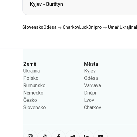
Kyjev
-
Burštyn
Slovensko
Oděsa → Charkov
Luck
Dnipro → Umaň
Ukrajina
Země
Města
Kategorie
Ukrajina
Kyjev
Polsko
Oděsa
Rumunsko
Varšava
Německo
Dněpr
Česko
Lvov
Slovensko
Charkov