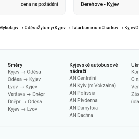
cena na požádání
Berehove
-
Kyjev
Mykolajiv → Oděsa
Žytomyr
Kyjev → Tatarbunarium
Charkov → Kyjev
G
Směry
Kyjevské autobusové
Uk
nádraží
Kyjev → Oděsa
Kon
AN Centrální
Oděsa → Kyjev
O n
AN Kyiv (m.Vokzalna)
Lvov → Kyjev
Veř
AN Polissia
Varšava → Dněpr
Zás
AN Pivdenna
Dněpr → Oděsa
úda
AN Darnytsia
Kyjev → Lvov
AN Dachna