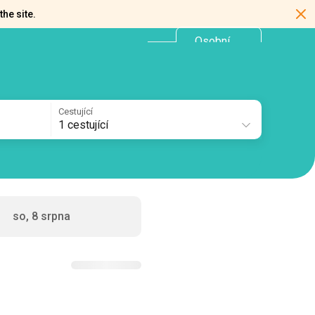
the site.
Osobní
CZ
kancelář
Cestující
1 cestující
so, 8 srpna