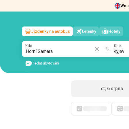
Woul
Zprávy
O nás
Vrácení vstupenek
Kont
Jízdenky na autobus
Letenky
Hotely
Horní Samara
→
Kyjev
pá, 7 srpna
/
1 cestující
Kde
Kde
Hledat ubytování
čt, 6 srpna