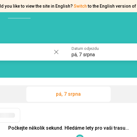
d you like to view the site in English?
Switch
to the English version of 
akty
Osvědčení
Datum odjezdu
pá, 7 srpna
pá, 7 srpna
Počkejte několik sekund. Hledáme lety pro vaši trasu...