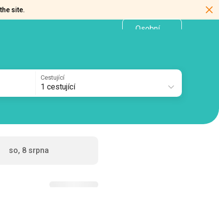
the site.
Osobní
CZ
kancelář
Cestující
1 cestující
so, 8 srpna