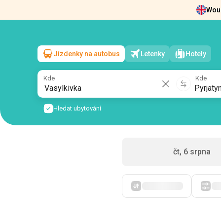
Woul
Zprávy
O nás
Vrácení vstupenek
Kont
Jízdenky na autobus
Letenky
Hotely
Vasylkivka
→
Pyrjatyn
pá, 7 srpna
/
1 cestující
Kde
Kde
Hledat ubytování
čt, 6 srpna