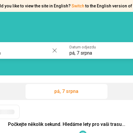
d you like to view the site in English?
Switch
to the English version of 
akty
Osvědčení
Datum odjezdu
pá, 7 srpna
pá, 7 srpna
Počkejte několik sekund. Hledáme lety pro vaši trasu...