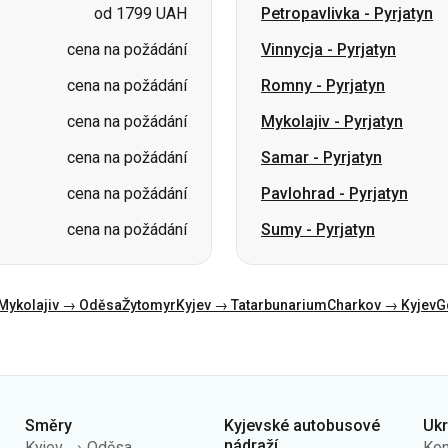
od 1799 UAH
Petropavlivka
-
Pyrjatyn
cena na požádání
Vinnycja
-
Pyrjatyn
cena na požádání
Romny
-
Pyrjatyn
cena na požádání
Mykolajiv
-
Pyrjatyn
cena na požádání
Samar
-
Pyrjatyn
cena na požádání
Pavlohrad
-
Pyrjatyn
cena na požádání
Sumy
-
Pyrjatyn
Mykolajiv → Oděsa
Žytomyr
Kyjev → Tatarbunarium
Charkov → Kyjev
G
Směry
Kyjevské autobusové
Uk
nádraží
Kyjev → Oděsa
Kon