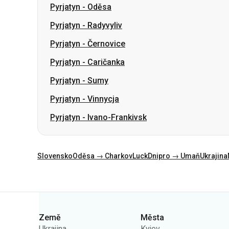
Pyrjatyn
-
Oděsa
Pyrjatyn
-
Radyvyliv
Pyrjatyn
-
Černovice
Pyrjatyn
-
Caričanka
Pyrjatyn
-
Sumy
Pyrjatyn
-
Vinnycja
Pyrjatyn
-
Ivano-Frankivsk
Slovensko
Oděsa → Charkov
Luck
Dnipro → Umaň
Ukrajina
Kategorie
Země
Města
Ukrajina
Kyjev