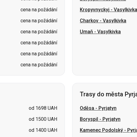
cena na požádání
Kropyvnyckyj
-
Vasylkivk
cena na požádání
Charkov
-
Vasylkivka
cena na požádání
Umaň
-
Vasylkivka
cena na požádání
cena na požádání
cena na požádání
Trasy do města Pyrj
od 1698 UAH
Oděsa
-
Pyrjatyn
od 1500 UAH
Boryspil
-
Pyrjatyn
od 1400 UAH
Kamenec Podolský
-
Pyrj