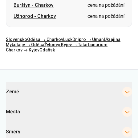
Slovensko
Oděsa → Charkov
Luck
Dnipro → Umaň
Ukrajina
Mykolajiv → Oděsa
Žytomyr
Kyjev → Tatarbunarium
Charkov → Kyjev
Gdaňsk
Kategorie
Země
Města
Směry
Kyjevské autobusové nádraží