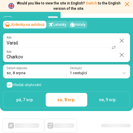
Would you like to view the site in English?
Switch
to the English
version of the site.
Jízdenky na autobus
Letenky
Hotely
Varaš
→
Charkov
so, 8 srpna
/
1 cestující
Kde
Kde
Datum odjezdu
Cestující
so, 8 srpna
1 cestující
Hledat ubytování
pá, 7 srp.
so, 8 srp.
ne, 9 srp.
Zpočátku levné
Filtry