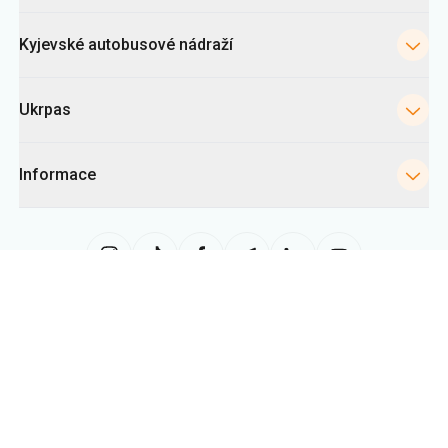
Ukrpas
Informace
Tato stránka využívá soubory «cookies» zejména ke shromažďování
statistik, analýze chování uživatelů a reklamním účelům. Tyto informace
nám pomáhají zobrazovat relevantní obsah. Nastavení cookies můžete
kdykoli změnit ve svém prohlížeči. Upozorňujeme, že změna nastavení
může omezit funkčnost webu.
Ukrpas
2026
,