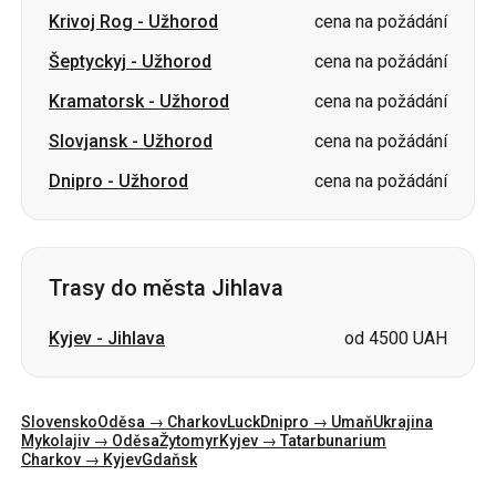
Krivoj Rog
-
Užhorod
cena na požádání
Šeptyckyj
-
Užhorod
cena na požádání
Kramatorsk
-
Užhorod
cena na požádání
Slovjansk
-
Užhorod
cena na požádání
Dnipro
-
Užhorod
cena na požádání
Trasy do města Jihlava
Kyjev
-
Jihlava
od 4500 UAH
Slovensko
Oděsa → Charkov
Luck
Dnipro → Umaň
Ukrajina
Mykolajiv → Oděsa
Žytomyr
Kyjev → Tatarbunarium
Charkov → Kyjev
Gdaňsk