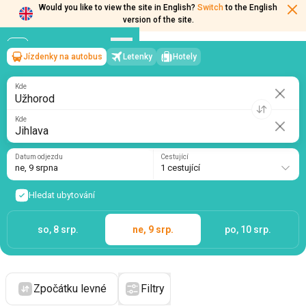
Would you like to view the site in English?
Switch
to the English
version of the site.
Jízdenky na autobus
Letenky
Hotely
Užhorod
→
Jihlava
ne, 9 srpna
/
1 cestující
Kde
Kde
Datum odjezdu
Cestující
ne, 9 srpna
1 cestující
Hledat ubytování
so, 8 srp.
ne, 9 srp.
po, 10 srp.
Zpočátku levné
Filtry