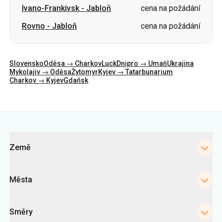
Slovensko
Oděsa → Charkov
Luck
Dnipro → Umaň
Ukrajina
Mykolajiv → Oděsa
Žytomyr
Kyjev → Tatarbunarium
Charkov → Kyjev
Gdaňsk
Kategorie
Země
Města
Směry
Kyjevské autobusové nádraží