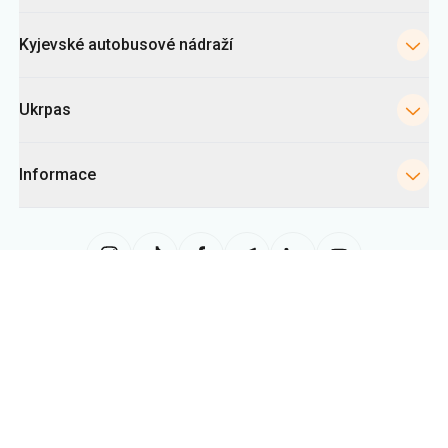
Ukrpas
Informace
Tato stránka využívá soubory «cookies» zejména ke shromažďování
statistik, analýze chování uživatelů a reklamním účelům. Tyto informace
nám pomáhají zobrazovat relevantní obsah. Nastavení cookies můžete
kdykoli změnit ve svém prohlížeči. Upozorňujeme, že změna nastavení
může omezit funkčnost webu.
Ukrpas
2026
,