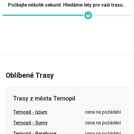
Oblíbené Trasy
Trasy z města Ternopil
Ternopil
-
Izjum
cena na požádání
Ternopil
-
Sumy
cena na požádání
Ternopil
-
Berehove
cena na požádání
Ternopil
-
Ochtyrka
cena na požádání
Ternopil
-
Poltava
cena na požádání