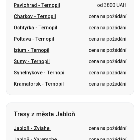
Poltava
-
Ternopil
cena na požádání
Izjum
-
Ternopil
cena na požádání
Sumy
-
Ternopil
cena na požádání
Synelnykove
-
Ternopil
cena na požádání
Kramatorsk
-
Ternopil
cena na požádání
Trasy z města Jabloň
Jabloň
-
Zviahel
cena na požádání
Jabloň
-
Yaremche
cena na požádání
Jabloň
-
Kyjev
cena na požádání
Jabloň
-
Žytomyr
cena na požádání