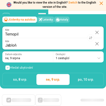
Would you like to view the site in English?
Switch
to the English
version of the site.
Jízdenky na autobus
Letenky
Hotely
Ternopil
→
Jabloň
ne, 9 srpna
/
1 cestující
Kde
Kde
Datum odjezdu
Cestující
ne, 9 srpna
1 cestující
Hledat ubytování
so, 8 srp.
ne, 9 srp.
po, 10 srp.
Zpočátku levné
Filtry