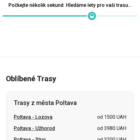
Oblíbené Trasy
Trasy z města Poltava
Poltava
-
Lozova
od 1500 UAH
Poltava
-
Užhorod
od 3980 UAH
Poltava
-
Stryj
od 3200 UAH
Poltava
-
Dmytrivka
od 1500 UAH
Poltava
-
Nemyriv
cena na požádání