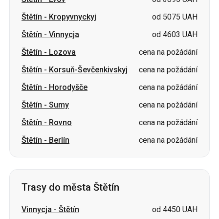
Štětín
-
Lozova
cena na požádání
Štětín
-
Korsuň-Ševčenkivskyj
cena na požádání
Štětín
-
Horodyšče
cena na požádání
Štětín
-
Sumy
cena na požádání
Štětín
-
Rovno
cena na požádání
Štětín
-
Berlín
cena na požádání
Trasy do města Štětín
Vinnycja
-
Štětín
od 4450 UAH
Lvov
-
Štětín
od 3750 UAH
Oleksandrija
-
Štětín
od 4800 UAH
Chmelnyckyj
-
Štětín
od 4450 UAH