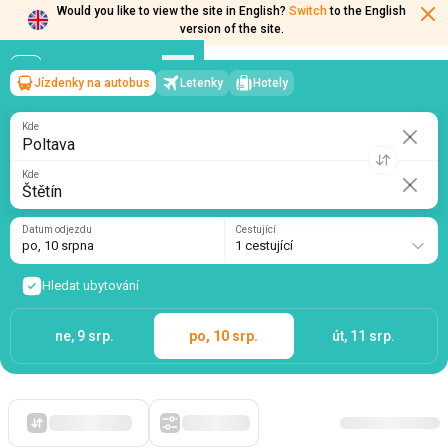
Would you like to view the site in English?
Switch
to the English
version of the site.
Jízdenky na autobus
Letenky
Hotely
Poltava
→
Štětín
po, 10 srpna
/
1 cestující
Kde
Kde
Datum odjezdu
Cestující
po, 10 srpna
1 cestující
Hledat ubytování
ne, 9 srp.
po, 10 srp.
út, 11 srp.
Zpočátku levné
Filtry