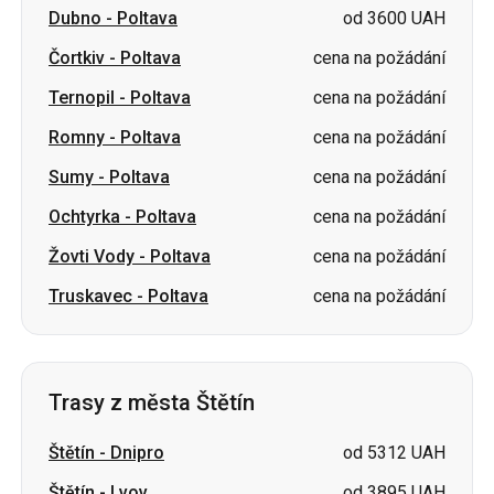
Romny
-
Poltava
cena na požádání
Sumy
-
Poltava
cena na požádání
Ochtyrka
-
Poltava
cena na požádání
Žovti Vody
-
Poltava
cena na požádání
Truskavec
-
Poltava
cena na požádání
Trasy z města Štětín
Štětín
-
Dnipro
od 5312 UAH
Štětín
-
Lvov
od 3895 UAH
Štětín
-
Kropyvnyckyj
od 5075 UAH
Štětín
-
Vinnycja
od 4603 UAH