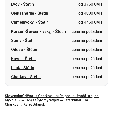
Korsuň-Ševčenkivskyj
-
Štětín
cena na požádání
Sumy
-
Štětín
cena na požádání
Oděsa
-
Štětín
cena na požádání
Kovel
-
Štětín
cena na požádání
Luck
-
Štětín
cena na požádání
Charkov
-
Štětín
cena na požádání
Slovensko
Oděsa → Charkov
Luck
Dnipro → Umaň
Ukrajina
Mykolajiv → Oděsa
Žytomyr
Kyjev → Tatarbunarium
Charkov → Kyjev
Gdaňsk
Kategorie
Země