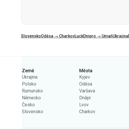
Slovensko
Oděsa → Charkov
Luck
Dnipro → Umaň
Ukrajina
Kategorie
Země
Města
Ukrajina
Kyjev
Polsko
Oděsa
Rumunsko
Varšava
Německo
Dněpr
Česko
Lvov
Slovensko
Charkov