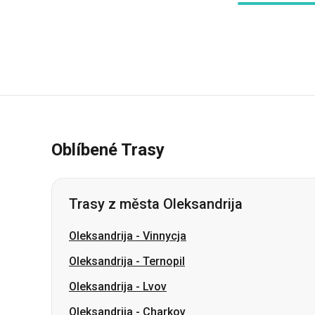
Oblíbené Trasy
Trasy z města Oleksandrija
Oleksandrija
-
Vinnycja
Oleksandrija
-
Ternopil
Oleksandrija
-
Lvov
Oleksandrija
-
Charkov
Oleksandrija
-
Sumy
Oleksandrija
-
Kramatorsk
Oleksandrija
-
Kyjev