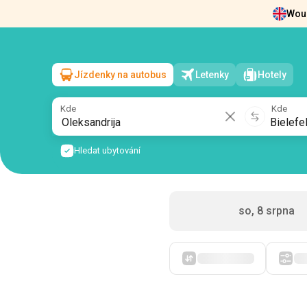
Woul
Zprávy
O nás
Vrácení vstupenek
Kont
Jízdenky na autobus
Letenky
Hotely
Oleksandrija
→
Bielefeld
ne, 9 srpna
/
1 cestující
Kde
Kde
Hledat ubytování
so, 8 srpna
Zpočátku levné