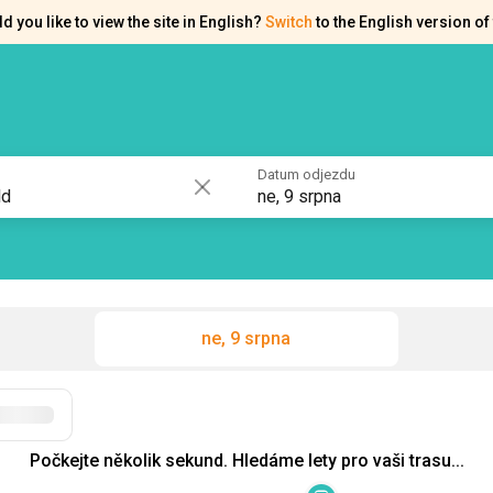
d you like to view the site in English?
Switch
to the English version of 
akty
Osvědčení
Datum odjezdu
ne, 9 srpna
ne, 9 srpna
Filtry