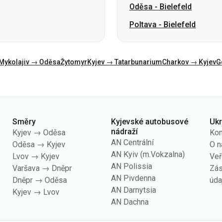
Mykolajiv → Oděsa
Žytomyr
Kyjev → Tatarbunarium
Charkov → Kyjev
G
Směry
Kyjevské autobusové
Uk
nádraží
Kyjev → Oděsa
Kon
AN Centrální
Oděsa → Kyjev
O n
AN Kyiv (m.Vokzalna)
Lvov → Kyjev
Veř
AN Polissia
Varšava → Dněpr
Zás
AN Pivdenna
Dněpr → Oděsa
úda
AN Darnytsia
Kyjev → Lvov
AN Dachna