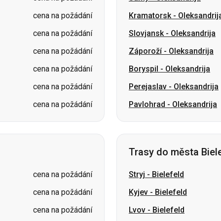
cena na požádání
Boryspil
-
Oleksandrija
cena na požádání
Perejaslav
-
Oleksandrija
cena na požádání
Pavlohrad
-
Oleksandrija
Trasy do města Biel
cena na požádání
Stryj
-
Bielefeld
cena na požádání
Kyjev
-
Bielefeld
cena na požádání
Lvov
-
Bielefeld
Oděsa
-
Bielefeld
Poltava
-
Bielefeld