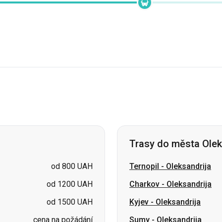
Trasy do města Olek
od 800 UAH
Ternopil
-
Oleksandrija
od 1200 UAH
Charkov
-
Oleksandrija
od 1500 UAH
Kyjev
-
Oleksandrija
cena na požádání
Sumy
-
Oleksandrija
cena na požádání
Kramatorsk
-
Oleksandrij
cena na požádání
Slovjansk
-
Oleksandrija
cena na požádání
Záporoží
-
Oleksandrija