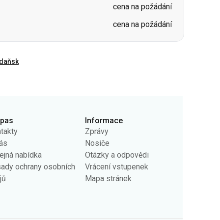
daňsk
rpas
Informace
takty
Zprávy
ás
Nosiče
ejná nabídka
Otázky a odpovědi
ady ochrany osobních
Vrácení vstupenek
jů
Mapa stránek