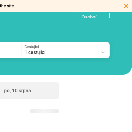
the site.
Osobní
CZ
kancelář
Cestující
1 cestující
po, 10 srpna