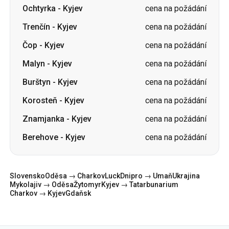
Ochtyrka
-
Kyjev
cena na požádání
Trenčín
-
Kyjev
cena na požádání
Čop
-
Kyjev
cena na požádání
Malyn
-
Kyjev
cena na požádání
Burštyn
-
Kyjev
cena na požádání
Korosteň
-
Kyjev
cena na požádání
Znamjanka
-
Kyjev
cena na požádání
Berehove
-
Kyjev
cena na požádání
Slovensko
Oděsa → Charkov
Luck
Dnipro → Umaň
Ukrajina
Mykolajiv → Oděsa
Žytomyr
Kyjev → Tatarbunarium
Charkov → Kyjev
Gdaňsk