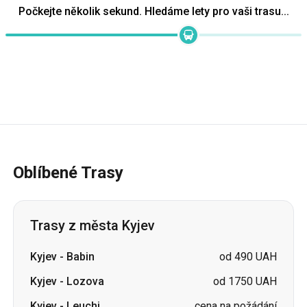
Počkejte několik sekund. Hledáme lety pro vaši trasu...
Oblíbené Trasy
Trasy z města Kyjev
Kyjev
-
Babin
od 490 UAH
Kyjev
-
Lozova
od 1750 UAH
Kyjev
-
Leuchi
cena na požádání