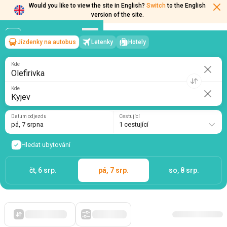
Would you like to view the site in English?
Switch
to the English
Jízdenky na autobus
Letenky
Hotely
Olefirivka
→
Kyjev
version of the site.
pá, 7 srpna
/
1 cestující
Kde
Kde
Datum odjezdu
Cestující
pá, 7 srpna
1 cestující
Hledat ubytování
čt, 6 srp.
pá, 7 srp.
so, 8 srp.