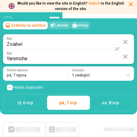
Would you like to view the site in English?
Switch
to the English
version of the site.
Jízdenky na autobus
Letenky
Hotely
Zviahel
→
Yaremche
pá, 7 srpna
/
1 cestující
Kde
Kde
Datum odjezdu
Cestující
pá, 7 srpna
1 cestující
Hledat ubytování
čt, 6 srp.
pá, 7 srp.
so, 8 srp.
Zpočátku levné
Filtry