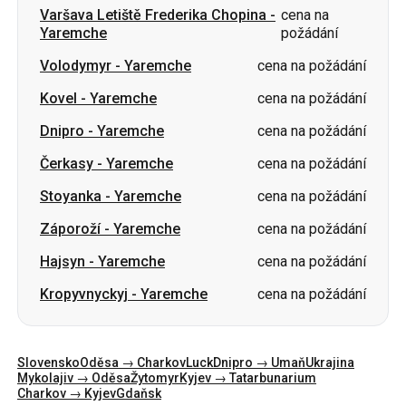
Kovel
-
Yaremche
cena na požádání
Dnipro
-
Yaremche
cena na požádání
Čerkasy
-
Yaremche
cena na požádání
Stoyanka
-
Yaremche
cena na požádání
Záporoží
-
Yaremche
cena na požádání
Hajsyn
-
Yaremche
cena na požádání
Kropyvnyckyj
-
Yaremche
cena na požádání
Slovensko
Oděsa → Charkov
Luck
Dnipro → Umaň
Ukrajina
Mykolajiv → Oděsa
Žytomyr
Kyjev → Tatarbunarium
Charkov → Kyjev
Gdaňsk
Kategorie