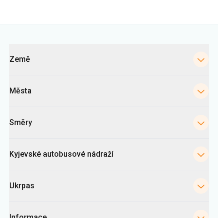
Země
Města
Směry
Kyjevské autobusové nádraží
Ukrpas
Informace