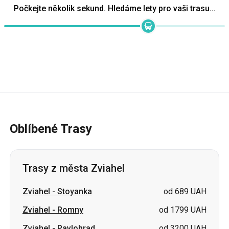
Oblíbené Trasy
Trasy z města Zviahel
Zviahel
-
Stoyanka
od 689 UAH
Zviahel
-
Romny
od 1799 UAH
Zviahel
-
Pavlohrad
od 3200 UAH
Zviahel
-
Sumy
od 1799 UAH
Zviahel
-
Bogorodčany
cena na požádání