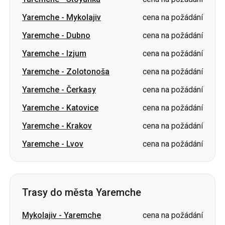
Yaremche
-
Izjum
cena na požádání
Yaremche
-
Zolotonoša
cena na požádání
Yaremche
-
Čerkasy
cena na požádání
Yaremche
-
Katovice
cena na požádání
Yaremche
-
Krakov
cena na požádání
Yaremche
-
Lvov
cena na požádání
Trasy do města Yaremche
Mykolajiv
-
Yaremche
cena na požádání
Varšava Letiště Frederika Chopina
-
cena na
Yaremche
požádání
Volodymyr
-
Yaremche
cena na požádání