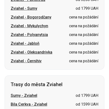
Zviahel
-
Mykulychyn
cena na požádání
Zviahel
-
Polyanytsia
cena na požádání
Zviahel
-
Jabloň
cena na požádání
Zviahel
-
Oleksandrivka
cena na požádání
Zviahel
-
Černihiv
cena na požádání
Trasy do města Zviahel
Sumy
-
Zviahel
od 1799 UAH
Bila Cerkva
-
Zviahel
od 1599 UAH
Mykulychyn
-
Zviahel
cena na požádání
Polyanytsia
-
Zviahel
cena na požádání
Solotvina
-
Zviahel
cena na požádání