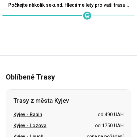
Počkejte několik sekund. Hledáme lety pro vaši trasu...
Oblíbené Trasy
Trasy z města Kyjev
Kyjev
-
Babin
od 490 UAH
Kyjev
-
Lozova
od 1750 UAH
Kyjev
-
Leuchi
cena na požádání