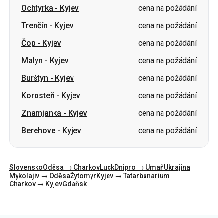
Ochtyrka
-
Kyjev
cena na požádání
Trenčín
-
Kyjev
cena na požádání
Čop
-
Kyjev
cena na požádání
Malyn
-
Kyjev
cena na požádání
Burštyn
-
Kyjev
cena na požádání
Korosteň
-
Kyjev
cena na požádání
Znamjanka
-
Kyjev
cena na požádání
Berehove
-
Kyjev
cena na požádání
Slovensko
Oděsa → Charkov
Luck
Dnipro → Umaň
Ukrajina
Mykolajiv → Oděsa
Žytomyr
Kyjev → Tatarbunarium
Charkov → Kyjev
Gdaňsk