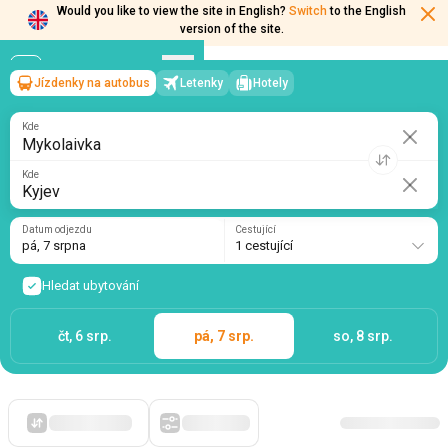
Would you like to view the site in English?
Switch
to the English
Jízdenky na autobus
Letenky
Hotely
Mykolaivka
→
Kyjev
version of the site.
pá, 7 srpna
/
1 cestující
Kde
Kde
Datum odjezdu
Cestující
pá, 7 srpna
1 cestující
Hledat ubytování
čt, 6 srp.
pá, 7 srp.
so, 8 srp.