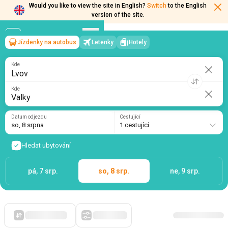
Would you like to view the site in English?
Switch
to the English
version of the site.
Jízdenky na autobus
Letenky
Hotely
Lvov
→
Valky
so, 8 srpna
/
1 cestující
Kde
Kde
Datum odjezdu
Cestující
so, 8 srpna
1 cestující
Hledat ubytování
pá, 7 srp.
so, 8 srp.
ne, 9 srp.