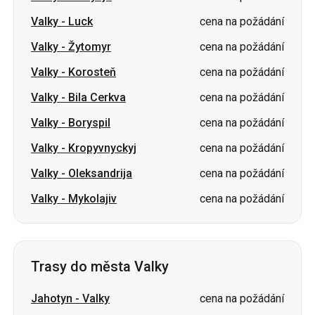
Valky
-
Luck
cena na požádání
Valky
-
Žytomyr
cena na požádání
Valky
-
Korosteň
cena na požádání
Valky
-
Bila Cerkva
cena na požádání
Valky
-
Boryspil
cena na požádání
Valky
-
Kropyvnyckyj
cena na požádání
Valky
-
Oleksandrija
cena na požádání
Valky
-
Mykolajiv
cena na požádání
Trasy do města Valky
Jahotyn
-
Valky
cena na požádání