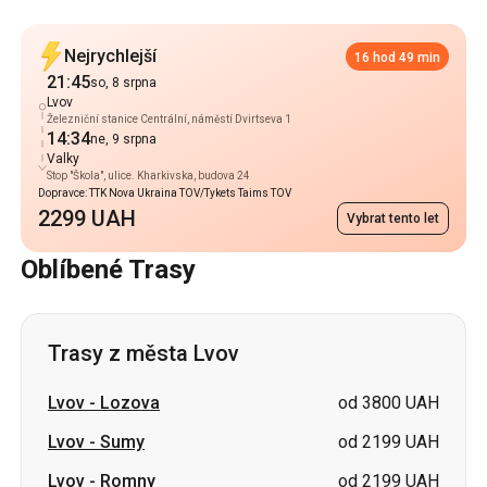
Nejrychlejší
16 hod 49 min
21:45
so, 8 srpna
Lvov
Železniční stanice Centrální, náměstí Dvirtseva 1
14:34
ne, 9 srpna
Valky
Stop "Škola", ulice. Kharkivska, budova 24
Dopravce: TTK Nova Ukraina TOV/Tykets Taims TOV
2299 UAH
Vybrat tento let
Oblíbené Trasy
Trasy z města Lvov
Lvov
-
Lozova
od 3800 UAH
Lvov
-
Sumy
od 2199 UAH
Lvov
-
Romny
od 2199 UAH