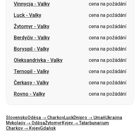
Vinnycja
-
Valky
cena na požádání
Luck
-
Valky
cena na požádání
Žytomyr
-
Valky
cena na požádání
Berdyčiv
-
Valky
cena na požádání
Boryspil
-
Valky
cena na požádání
Oleksandrivka
-
Valky
cena na požádání
Ternopil
-
Valky
cena na požádání
Čerkasy
-
Valky
cena na požádání
Rovno
-
Valky
cena na požádání
Slovensko
Oděsa → Charkov
Luck
Dnipro → Umaň
Ukrajina
Mykolajiv → Oděsa
Žytomyr
Kyjev → Tatarbunarium
Charkov → Kyjev
Gdaňsk