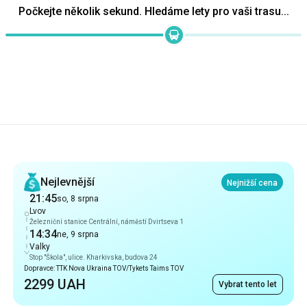
Počkejte několik sekund. Hledáme lety pro vaši trasu...
Doporučení
Nejlevnější
Nejnižší cena
21:45
so, 8 srpna
Lvov
Železniční stanice Centrální, náměstí Dvirtseva 1
14:34
ne, 9 srpna
Valky
Stop "Škola", ulice. Kharkivska, budova 24
Dopravce: TTK Nova Ukraina TOV/Tykets Taims TOV
2299 UAH
Vybrat tento let