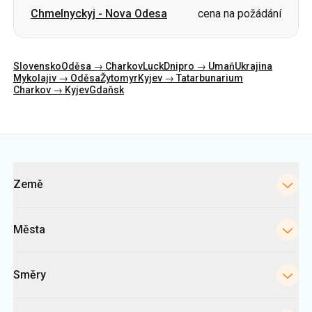
Chmelnyckyj
-
Nova Odesa
cena na požádání
Slovensko
Oděsa → Charkov
Luck
Dnipro → Umaň
Ukrajina
Mykolajiv → Oděsa
Žytomyr
Kyjev → Tatarbunarium
Charkov → Kyjev
Gdaňsk
Kategorie
Země
Města
Směry