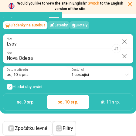
Would you like to view the site in English?
Switch
to the English
version of the site.
Jízdenky na autobus
Letenky
Hotely
Lvov
→
Nova Odesa
po, 10 srpna
/
1 cestující
Kde
Kde
Datum odjezdu
Cestující
po, 10 srpna
1 cestující
Hledat ubytování
ne, 9 srp.
po, 10 srp.
út, 11 srp.
Zpočátku levné
Filtry