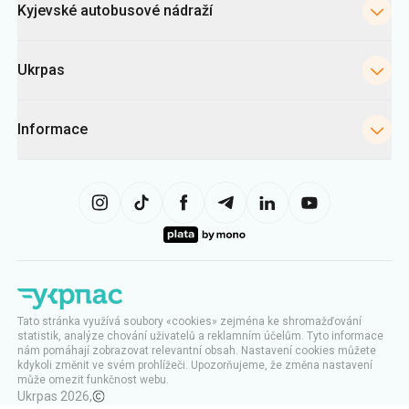
Kyjevské autobusové nádraží
Ukrpas
Informace
Tato stránka využívá soubory «cookies» zejména ke shromažďování
statistik, analýze chování uživatelů a reklamním účelům. Tyto informace
nám pomáhají zobrazovat relevantní obsah. Nastavení cookies můžete
kdykoli změnit ve svém prohlížeči. Upozorňujeme, že změna nastavení
může omezit funkčnost webu.
Ukrpas
2026
,