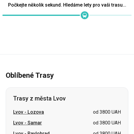
Oblíbené Trasy
Trasy z města Lvov
Lvov
-
Lozova
od 3800 UAH
Lvov
-
Samar
od 3800 UAH
Lvov
-
Pavlohrad
od 3800 UAH
Lvov
-
Čuhujiv
cena na požádání
Lvov
-
Šostka
cena na požádání