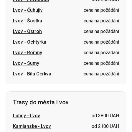
Lvov
-
Ostroh
cena na požádání
Lvov
-
Ochtyrka
cena na požádání
Lvov
-
Romny
cena na požádání
Lvov
-
Sumy
cena na požádání
Lvov
-
Bila Cerkva
cena na požádání
Trasy do města Lvov
Lubny
-
Lvov
od 3800 UAH
Kamjanske
-
Lvov
od 2100 UAH
Samar
-
Lvov
od 3500 UAH
Pavlohrad
-
Lvov
od 3500 UAH
Oleksandrija
-
Lvov
od 1500 UAH