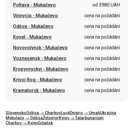
Kovel
-
Mukačevo
cena na požádání
Novovolynsk
-
Mukačevo
cena na požádání
Voznesensk
-
Mukačevo
cena na požádání
Kropyvnyckyj
-
Mukačevo
cena na požádání
Krivoj Rog
-
Mukačevo
cena na požádání
Kramatorsk
-
Mukačevo
cena na požádání
Slovensko
Oděsa → Charkov
Luck
Dnipro → Umaň
Ukrajina
Mykolajiv → Oděsa
Žytomyr
Kyjev → Tatarbunarium
Charkov → Kyjev
Gdaňsk
Kategorie
Země