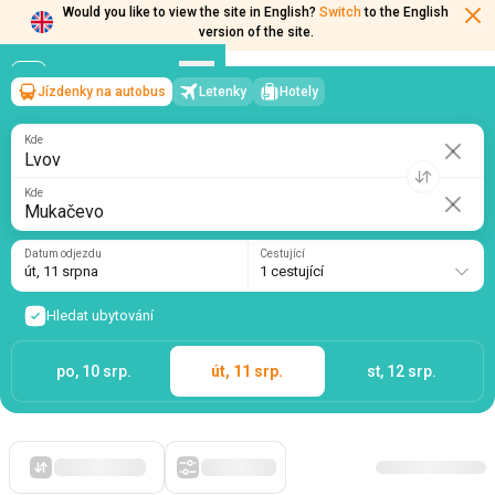
Would you like to view the site in English?
Switch
to the English
version of the site.
Jízdenky na autobus
Letenky
Hotely
Lvov
→
Mukačevo
út, 11 srpna
/
1 cestující
Kde
Kde
Datum odjezdu
Cestující
út, 11 srpna
1 cestující
Hledat ubytování
po, 10 srp.
út, 11 srp.
st, 12 srp.
Zpočátku levné
Filtry