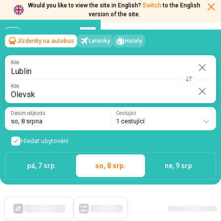
Would you like to view the site in English?
Switch
to the English
version of the site.
Jízdenky na autobus
Letenky
Hotely
Lublin
→
Olevsk
so, 8 srpna
/
1 cestující
Kde
Kde
Datum odjezdu
Cestující
so, 8 srpna
1 cestující
Hledat ubytování
pá, 7 srp.
so, 8 srp.
ne, 9 srp.
Zpočátku levné
Filtry