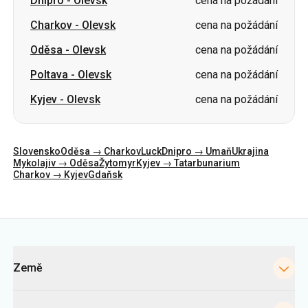
Poltava
-
Olevsk
cena na požádání
Kyjev
-
Olevsk
cena na požádání
Slovensko
Oděsa → Charkov
Luck
Dnipro → Umaň
Ukrajina
Mykolajiv → Oděsa
Žytomyr
Kyjev → Tatarbunarium
Charkov → Kyjev
Gdaňsk
Kategorie
Země
Města
Směry