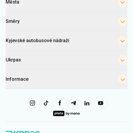
Kyjevské autobusové nádraží
Ukrpas
Informace
Tato stránka využívá soubory «cookies» zejména ke shromažďování
statistik, analýze chování uživatelů a reklamním účelům. Tyto informace
nám pomáhají zobrazovat relevantní obsah. Nastavení cookies můžete
kdykoli změnit ve svém prohlížeči. Upozorňujeme, že změna nastavení
může omezit funkčnost webu.