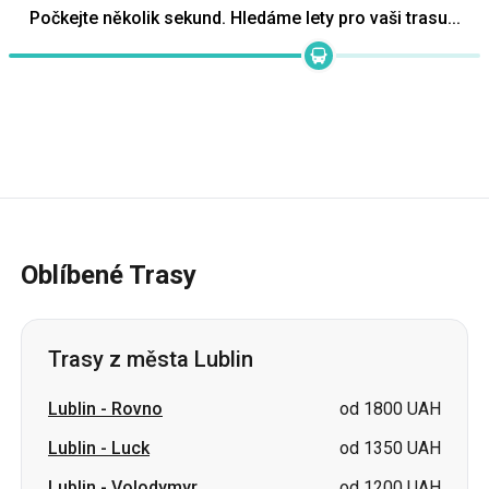
Oblíbené Trasy
Trasy z města Lublin
Lublin
-
Rovno
od 1800 UAH
Lublin
-
Luck
od 1350 UAH
Lublin
-
Volodymyr
od 1200 UAH
Lublin
-
Borodyanka
cena na požádání
Lublin
-
Klevan
cena na požádání