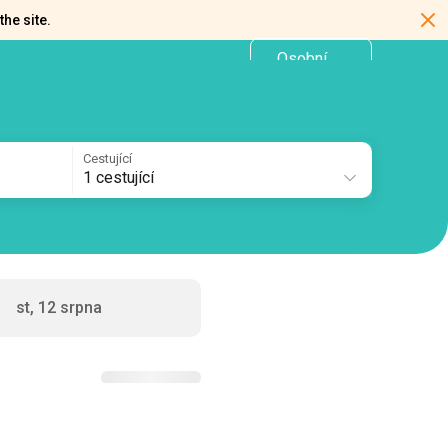
the site.
Osobní
CZ
kancelář
Cestující
1 cestující
st, 12 srpna