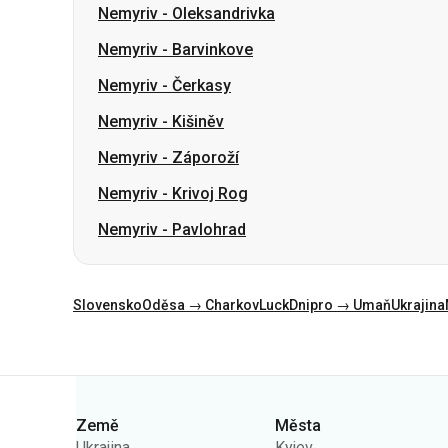
Nemyriv
-
Kišiněv
Nemyriv
-
Záporoží
Nemyriv
-
Krivoj Rog
Nemyriv
-
Pavlohrad
Slovensko
Oděsa → Charkov
Luck
Dnipro → Umaň
Ukrajina
Kategorie
Země
Města
Ukrajina
Kyjev
Polsko
Oděsa
Rumunsko
Varšava
Německo
Dněpr
Česko
Lvov