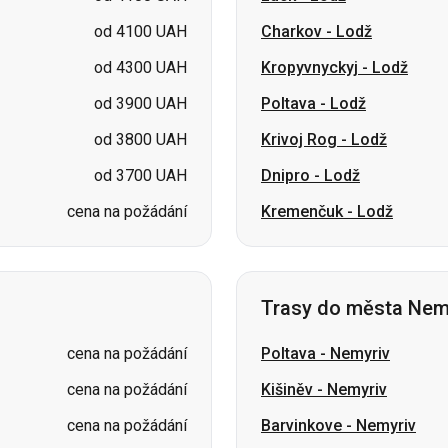
od 3800 UAH
Krivoj Rog
-
Lodž
od 3700 UAH
Dnipro
-
Lodž
cena na požádání
Kremenčuk
-
Lodž
Trasy do města Nem
cena na požádání
Poltava
-
Nemyriv
cena na požádání
Kišiněv
-
Nemyriv
cena na požádání
Barvinkove
-
Nemyriv
cena na požádání
Petropavlivka
-
Nemyriv
cena na požádání
Pavlohrad
-
Nemyriv
cena na požádání
Kramatorsk
-
Nemyriv