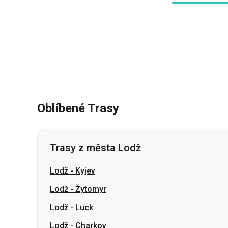
Oblíbené Trasy
Trasy z města Lodž
Lodž
-
Kyjev
Lodž
-
Žytomyr
Lodž
-
Luck
Lodž
-
Charkov
Lodž
-
Dnipro
Lodž
-
Záporoží
Lodž
-
Krivoj Rog