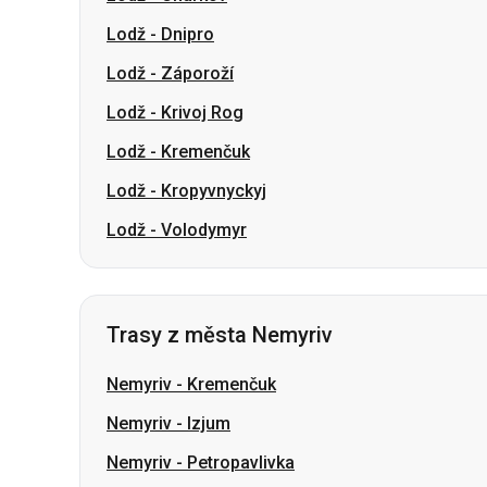
Lodž
-
Kremenčuk
Lodž
-
Kropyvnyckyj
Lodž
-
Volodymyr
Trasy z města Nemyriv
Nemyriv
-
Kremenčuk
Nemyriv
-
Izjum
Nemyriv
-
Petropavlivka
Nemyriv
-
Oleksandrivka
Nemyriv
-
Barvinkove
Nemyriv
-
Čerkasy