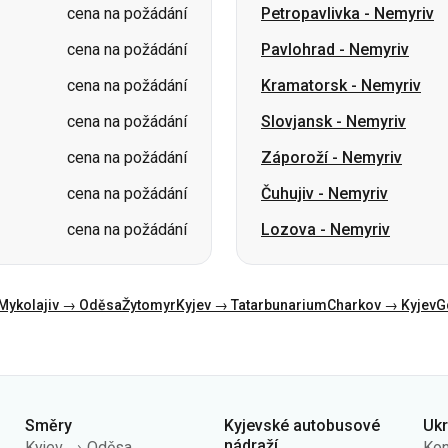
cena na požádání
Slovjansk
-
Nemyriv
cena na požádání
Záporoží
-
Nemyriv
cena na požádání
Čuhujiv
-
Nemyriv
cena na požádání
Lozova
-
Nemyriv
Mykolajiv → Oděsa
Žytomyr
Kyjev → Tatarbunarium
Charkov → Kyjev
G
Směry
Kyjevské autobusové
Uk
nádraží
Kyjev → Oděsa
Kon
AN Centrální
Oděsa → Kyjev
O n
AN Kyiv (m.Vokzalna)
Lvov → Kyjev
Veř
AN Polissia
Varšava → Dněpr
Zás
AN Pivdenna
Dněpr → Oděsa
úda