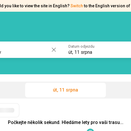
d you like to view the site in English?
Switch
to the English version of 
akty
Osvědčení
Datum odjezdu
út, 11 srpna
út, 11 srpna
Filtry