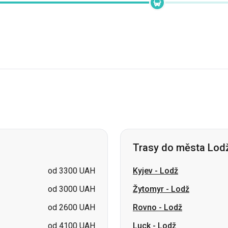
Trasy do města Lod
od 3300 UAH
Kyjev
-
Lodž
od 3000 UAH
Žytomyr
-
Lodž
od 2600 UAH
Rovno
-
Lodž
od 4100 UAH
Luck
-
Lodž
od 4100 UAH
Charkov
-
Lodž
od 4300 UAH
Kropyvnyckyj
-
Lodž
od 3900 UAH
Poltava
-
Lodž