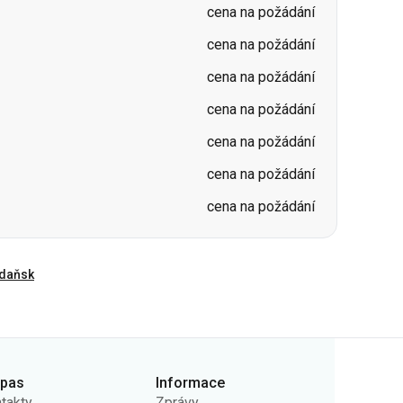
cena na požádání
cena na požádání
cena na požádání
cena na požádání
daňsk
rpas
Informace
takty
Zprávy
ás
Nosiče
ejná nabídka
Otázky a odpovědi
ady ochrany osobních
Vrácení vstupenek
jů
Mapa stránek