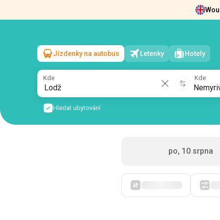
Woul
Zprávy
O nás
Vrácení vstupenek
Kont
Jízdenky na autobus
Letenky
Hotely
Lodž
→
Nemyriv
út, 11 srpna
/
1 cestující
Kde
Kde
Hledat ubytování
po, 10 srpna
Zpočátku levné