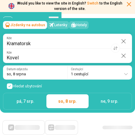
Would you like to view the site in English?
Switch
to the English
version of the site.
Jízdenky na autobus
Letenky
Hotely
Kramatorsk
→
Kovel
so, 8 srpna
/
1 cestující
Kde
Kde
Datum odjezdu
Cestující
so, 8 srpna
1 cestující
Hledat ubytování
pá, 7 srp.
so, 8 srp.
ne, 9 srp.
Zpočátku levné
Filtry