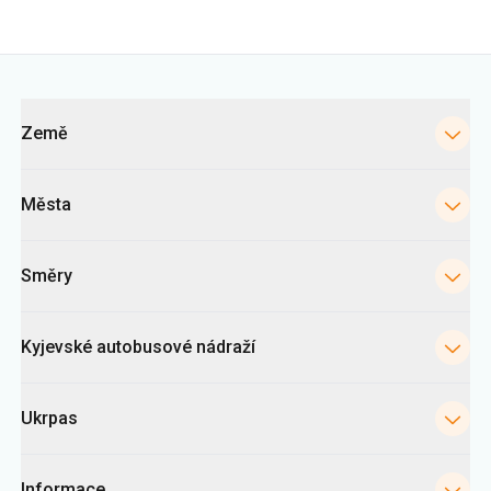
Země
Města
Směry
Kyjevské autobusové nádraží
Ukrpas
Informace