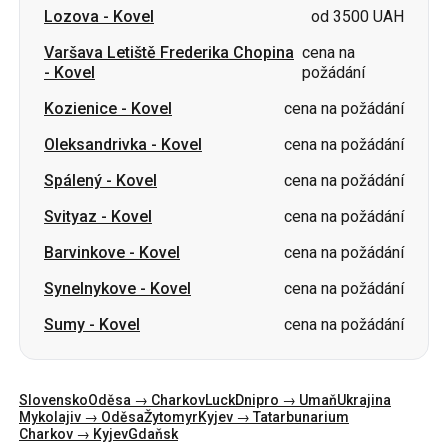
Kozienice
-
Kovel
cena na požádání
Oleksandrivka
-
Kovel
cena na požádání
Spálený
-
Kovel
cena na požádání
Svityaz
-
Kovel
cena na požádání
Barvinkove
-
Kovel
cena na požádání
Synelnykove
-
Kovel
cena na požádání
Sumy
-
Kovel
cena na požádání
Slovensko
Oděsa → Charkov
Luck
Dnipro → Umaň
Ukrajina
Mykolajiv → Oděsa
Žytomyr
Kyjev → Tatarbunarium
Charkov → Kyjev
Gdaňsk
Kategorie