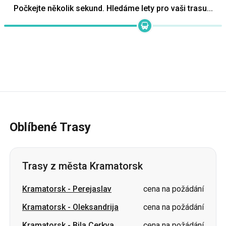
Oblíbené Trasy
Trasy z města Kramatorsk
Kramatorsk
-
Perejaslav
cena na požádání
Kramatorsk
-
Oleksandrija
cena na požádání
Kramatorsk
-
Bila Cerkva
cena na požádání
Kramatorsk
-
Užhorod
cena na požádání
Kramatorsk
-
Kropyvnyckyj
cena na požádání