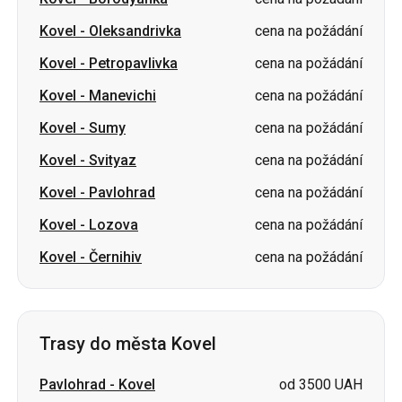
Kovel
-
Manevichi
cena na požádání
Kovel
-
Sumy
cena na požádání
Kovel
-
Svityaz
cena na požádání
Kovel
-
Pavlohrad
cena na požádání
Kovel
-
Lozova
cena na požádání
Kovel
-
Černihiv
cena na požádání
Trasy do města Kovel
Pavlohrad
-
Kovel
od 3500 UAH
Lozova
-
Kovel
od 3500 UAH
Varšava Letiště Frederika Chopina
cena na
-
Kovel
požádání