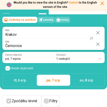
Would you like to view the site in English?
Switch
to the English
version of the site.
Jízdenky na autobus
Letenky
Hotely
Krakov
→
Černovice
pá, 7 srpna
/
1 cestující
Kde
Kde
Datum odjezdu
Cestující
pá, 7 srpna
1 cestující
Hledat ubytování
čt, 6 srp.
pá, 7 srp.
so, 8 srp.
Zpočátku levné
Filtry