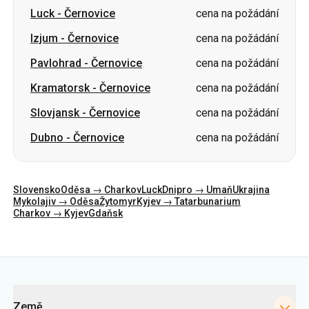
Luck
-
Černovice
cena na požádání
Izjum
-
Černovice
cena na požádání
Pavlohrad
-
Černovice
cena na požádání
Kramatorsk
-
Černovice
cena na požádání
Slovjansk
-
Černovice
cena na požádání
Dubno
-
Černovice
cena na požádání
Slovensko
Oděsa → Charkov
Luck
Dnipro → Umaň
Ukrajina
Mykolajiv → Oděsa
Žytomyr
Kyjev → Tatarbunarium
Charkov → Kyjev
Gdaňsk
Kategorie
Země