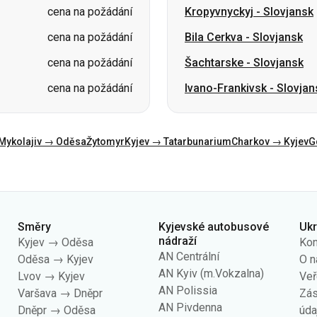
cena na požádání
Kropyvnyckyj
-
Slovjansk
cena na požádání
Bila Cerkva
-
Slovjansk
cena na požádání
Šachtarske
-
Slovjansk
cena na požádání
Ivano-Frankivsk
-
Slovjan
Mykolajiv → Oděsa
Žytomyr
Kyjev → Tatarbunarium
Charkov → Kyjev
G
Směry
Kyjevské autobusové
Uk
nádraží
Kyjev → Oděsa
Kon
AN Centrální
Oděsa → Kyjev
O n
AN Kyiv (m.Vokzalna)
Lvov → Kyjev
Veř
AN Polissia
Varšava → Dněpr
Zás
AN Pivdenna
Dněpr → Oděsa
úda