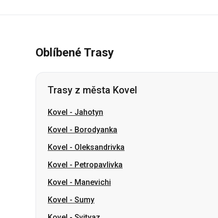
Oblíbené Trasy
Trasy z města Kovel
Kovel
-
Jahotyn
Kovel
-
Borodyanka
Kovel
-
Oleksandrivka
Kovel
-
Petropavlivka
Kovel
-
Manevichi
Kovel
-
Sumy
Kovel
-
Svityaz