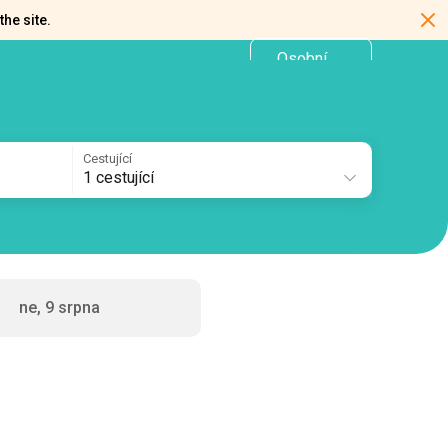
the site.
Osobní
CZ
kancelář
Cestující
1 cestující
ne, 9 srpna