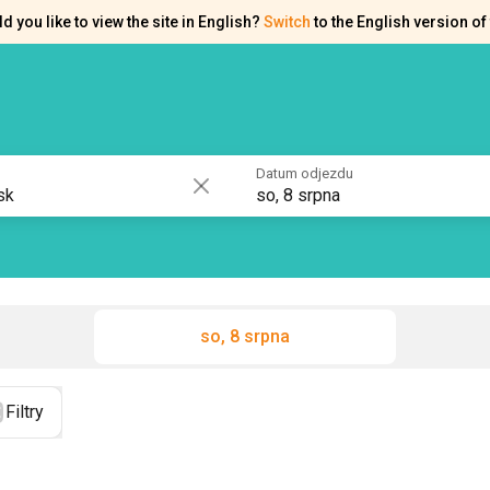
d you like to view the site in English?
Switch
to the English version of 
akty
Osvědčení
Datum odjezdu
so, 8 srpna
so, 8 srpna
Filtry