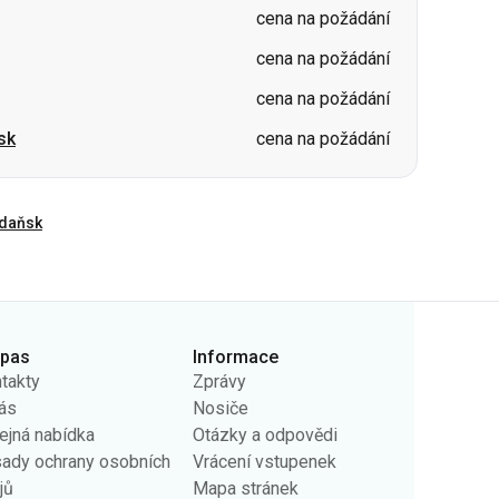
cena na požádání
cena na požádání
cena na požádání
sk
cena na požádání
daňsk
rpas
Informace
takty
Zprávy
ás
Nosiče
ejná nabídka
Otázky a odpovědi
ady ochrany osobních
Vrácení vstupenek
jů
Mapa stránek