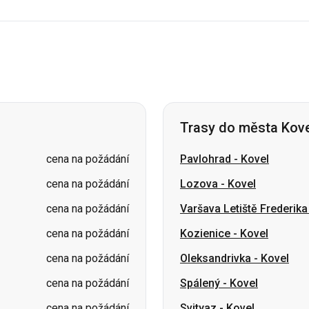
Trasy do města Kov
cena na požádání
Pavlohrad
-
Kovel
cena na požádání
Lozova
-
Kovel
cena na požádání
Varšava Letiště Frederik
cena na požádání
Kozienice
-
Kovel
cena na požádání
Oleksandrivka
-
Kovel
cena na požádání
Spálený
-
Kovel
cena na požádání
Svityaz
-
Kovel