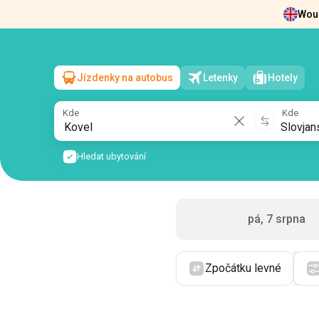
Woul
Zprávy
O nás
Vrácení vstupenek
Kont
Jízdenky na autobus
Letenky
Hotely
Kovel
→
Slovjansk
so, 8 srpna
/
1 cestující
Kde
Kde
Hledat ubytování
pá, 7 srpna
Zpočátku levné