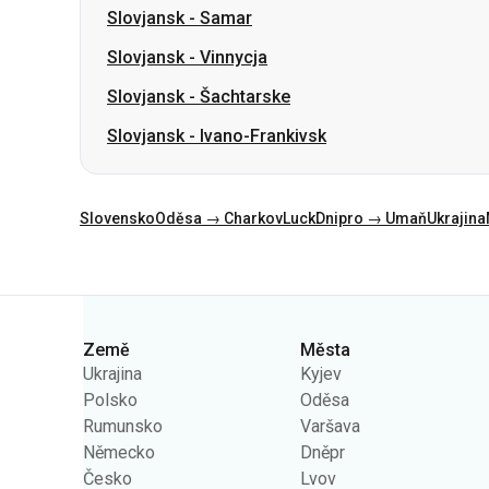
Slovjansk
-
Samar
Slovjansk
-
Vinnycja
Slovjansk
-
Šachtarske
Slovjansk
-
Ivano-Frankivsk
Slovensko
Oděsa → Charkov
Luck
Dnipro → Umaň
Ukrajina
Kategorie
Země
Města
Ukrajina
Kyjev
Polsko
Oděsa
Rumunsko
Varšava
Německo
Dněpr
Česko
Lvov