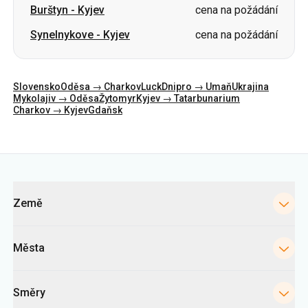
Slovensko
Oděsa → Charkov
Luck
Dnipro → Umaň
Ukrajina
Mykolajiv → Oděsa
Žytomyr
Kyjev → Tatarbunarium
Charkov → Kyjev
Gdaňsk
Kategorie
Země
Města
Směry
Kyjevské autobusové nádraží