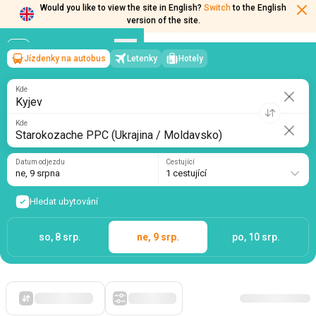
Would you like to view the site in English?
Switch
to the English
version of the site.
Jízdenky na autobus
Letenky
Hotely
Kyjev
→
Starokozache PPC (Ukrajina / Moldavsko)
ne, 9 srpna
/
1 cestující
Kde
Kde
Datum odjezdu
Cestující
ne, 9 srpna
1 cestující
Hledat ubytování
so, 8 srp.
ne, 9 srp.
po, 10 srp.
Zpočátku levné
Filtry