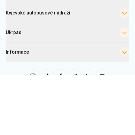
Ukrpas
Informace
Tato stránka využívá soubory «cookies» zejména ke shromažďování
statistik, analýze chování uživatelů a reklamním účelům. Tyto informace
nám pomáhají zobrazovat relevantní obsah. Nastavení cookies můžete
kdykoli změnit ve svém prohlížeči. Upozorňujeme, že změna nastavení
může omezit funkčnost webu.
Ukrpas
2026
,