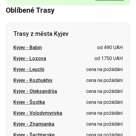
Trasy z města Kyjev
Kyjev
-
Babin
od 490 UAH
Kyjev
-
Lozova
od 1750 UAH
Kyjev
-
Leuchi
cena na požádání
Kyjev
-
Kozhukhiv
cena na požádání
Kyjev
-
Oleksandrija
cena na požádání
Kyjev
-
Šostka
cena na požádání
Kyjev
-
Volodymyrivka
cena na požádání
Kyjev
-
Znamjanka
cena na požádání
Kyjev
-
Šachtarske
cena na požádání
Kyjev
-
Burštyn
cena na požádání