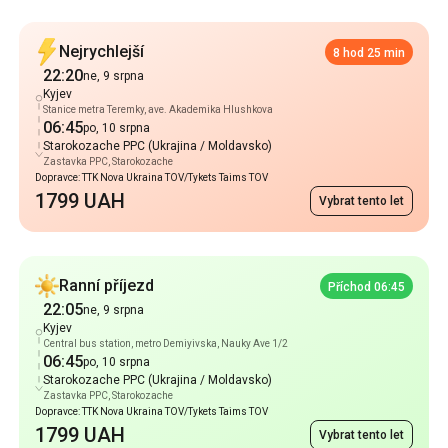
Stanice metra Teremky, ave. Akademika Hlushkova
06:45
po, 10 srpna
Starokozache PPC (Ukrajina / Moldavsko)
Zastavka PPC, Starokozache
Dopravce: TTK Nova Ukraina TOV/Tykets Taims TOV
1799 UAH
Vybrat tento let
Ranní příjezd
Příchod 06:45
22:05
ne, 9 srpna
Kyjev
Central bus station, metro Demiyivska, Nauky Ave 1/2
06:45
po, 10 srpna
Starokozache PPC (Ukrajina / Moldavsko)
Zastavka PPC, Starokozache
Dopravce: TTK Nova Ukraina TOV/Tykets Taims TOV
1799 UAH
Vybrat tento let
Oblíbené Trasy