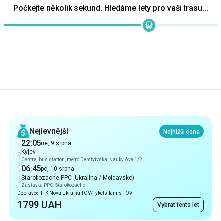
Doporučení
Nejlevnější
Nejnižší cena
22:05
ne, 9 srpna
Kyjev
Central bus station, metro Demiyivska, Nauky Ave 1/2
06:45
po, 10 srpna
Starokozache PPC (Ukrajina / Moldavsko)
Zastavka PPC, Starokozache
Dopravce: TTK Nova Ukraina TOV/Tykets Taims TOV
1799 UAH
Vybrat tento let
Nejrychlejší
8 hod 25 min
22:20
ne, 9 srpna
Kyjev