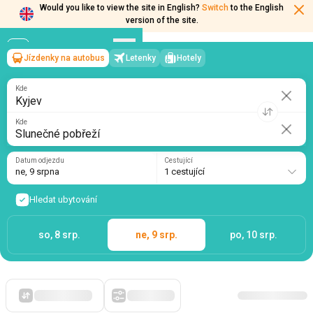
Would you like to view the site in English?
Switch
to the English
version of the site.
Jízdenky na autobus
Letenky
Hotely
Kyjev
→
Slunečné pobřeží
ne, 9 srpna
/
1 cestující
Kde
Kde
Datum odjezdu
Cestující
ne, 9 srpna
1 cestující
Hledat ubytování
so, 8 srp.
ne, 9 srp.
po, 10 srp.
Zpočátku levné
Filtry