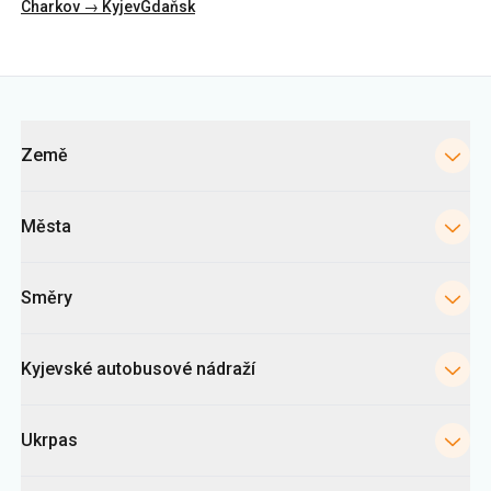
Kategorie
Země
Města
Směry
Kyjevské autobusové nádraží
Ukrpas
Informace