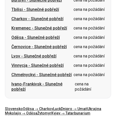
Kremenec
-
Slunečné pobřeží
cena na požádání
Oděsa
-
Slunečné pobřeží
cena na požádání
Černovice
-
Slunečné pobřeží
cena na požádání
Lvov
-
Slunečné pobřeží
cena na požádání
Vinnycja
-
Slunečné pobřeží
cena na požádání
Chmelnyckyj
-
Slunečné pobřeží
cena na požádání
Ivano-Frankivsk
-
Slunečné
cena na
pobřeží
požádání
Slovensko
Oděsa → Charkov
Luck
Dnipro → Umaň
Ukrajina
Mykolajiv → Oděsa
Žytomyr
Kyjev → Tatarbunarium
Charkov → Kyjev
Gdaňsk