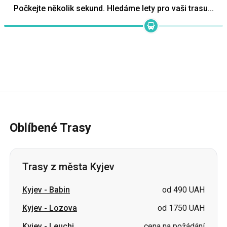
Oblíbené Trasy
Trasy z města Kyjev
Kyjev
-
Babin
od 490 UAH
Kyjev
-
Lozova
od 1750 UAH
Kyjev
-
Leuchi
cena na požádání
Kyjev
-
Kozhukhiv
cena na požádání
Kyjev
-
Oleksandrija
cena na požádání