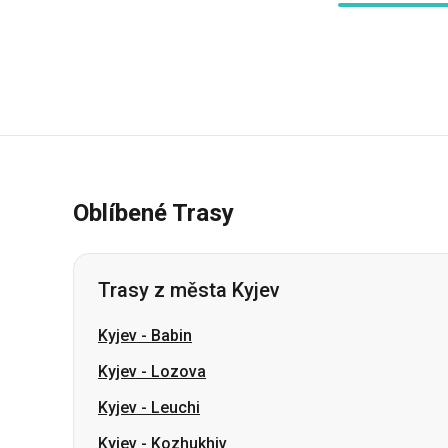
Oblíbené Trasy
Trasy z města Kyjev
Kyjev
-
Babin
Kyjev
-
Lozova
Kyjev
-
Leuchi
Kyjev
-
Kozhukhiv
Kyjev
-
Oleksandrija
Kyjev
-
Šostka
Kyjev
-
Volodymyrivka