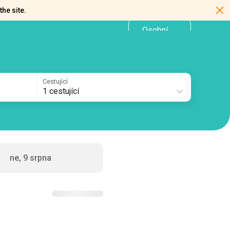
the site.
Osobní
CZ
kancelář
Cestující
1 cestující
ne, 9 srpna