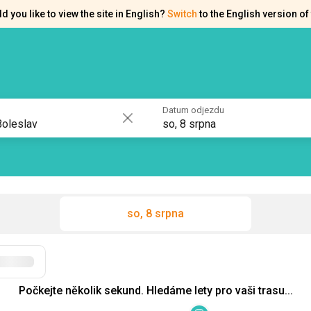
d you like to view the site in English?
Switch
to the English version of 
akty
Osvědčení
Datum odjezdu
so, 8 srpna
so, 8 srpna
Filtry