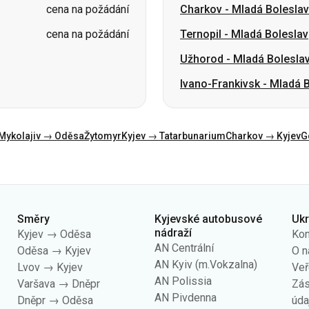
Ivano-Frankivsk
-
Mladá B
Mykolajiv → Oděsa
Žytomyr
Kyjev → Tatarbunarium
Charkov → Kyjev
G
Směry
Kyjevské autobusové
Uk
nádraží
Kyjev → Oděsa
Kon
AN Centrální
Oděsa → Kyjev
O n
AN Kyiv (m.Vokzalna)
Lvov → Kyjev
Veř
AN Polissia
Varšava → Dněpr
Zás
AN Pivdenna
Dněpr → Oděsa
úda
AN Darnytsia
Kyjev → Lvov
AN Dachna