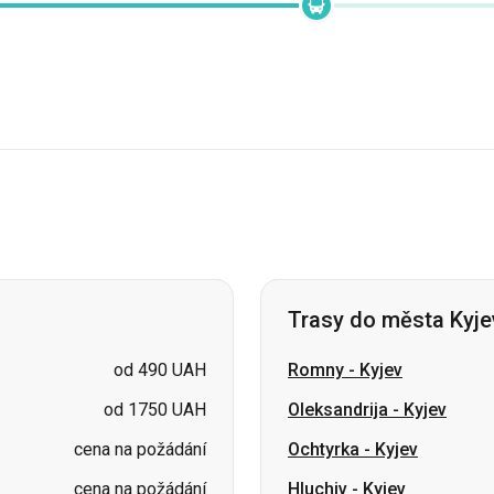
Trasy do města Kyje
od 490 UAH
Romny
-
Kyjev
od 1750 UAH
Oleksandrija
-
Kyjev
cena na požádání
Ochtyrka
-
Kyjev
cena na požádání
Hluchiv
-
Kyjev
cena na požádání
Čop
-
Kyjev
cena na požádání
Malyn
-
Kyjev
cena na požádání
Burštyn
-
Kyjev