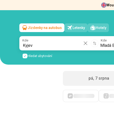
Woul
Zprávy
O nás
Vrácení vstupenek
Kont
Jízdenky na autobus
Letenky
Hotely
Kyjev
→
Mladá Boleslav
so, 8 srpna
/
1 cestující
Kde
Kde
Hledat ubytování
pá, 7 srpna
Zpočátku levné