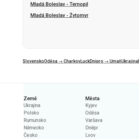
Slovensko
Oděsa → Charkov
Luck
Dnipro → Umaň
Ukrajina
Kategorie
Země
Města
Ukrajina
Kyjev
Polsko
Oděsa
Rumunsko
Varšava
Německo
Dněpr
Česko
Lvov
Slovensko
Charkov