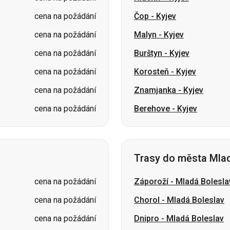
cena na požádání
Korosteň
-
Kyjev
cena na požádání
Znamjanka
-
Kyjev
cena na požádání
Berehove
-
Kyjev
Trasy do města Mlad
cena na požádání
Záporoží
-
Mladá Bolesla
cena na požádání
Chorol
-
Mladá Boleslav
cena na požádání
Dnipro
-
Mladá Boleslav
cena na požádání
Charkov
-
Mladá Boleslav
cena na požádání
Ternopil
-
Mladá Boleslav
Užhorod
-
Mladá Bolesla