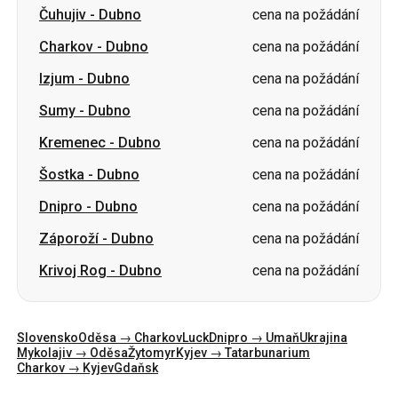
Sumy
-
Dubno
cena na požádání
Kremenec
-
Dubno
cena na požádání
Šostka
-
Dubno
cena na požádání
Dnipro
-
Dubno
cena na požádání
Záporoží
-
Dubno
cena na požádání
Krivoj Rog
-
Dubno
cena na požádání
Slovensko
Oděsa → Charkov
Luck
Dnipro → Umaň
Ukrajina
Mykolajiv → Oděsa
Žytomyr
Kyjev → Tatarbunarium
Charkov → Kyjev
Gdaňsk
Kategorie
Země