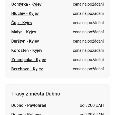
Malyn
-
Kyjev
cena na požádání
Burštyn
-
Kyjev
cena na požádání
Korosteň
-
Kyjev
cena na požádání
Znamjanka
-
Kyjev
cena na požádání
Berehove
-
Kyjev
cena na požádání
Trasy z města Dubno
Dubno
-
Pavlohrad
od 3200 UAH
Dubno
-
Poltava
od 2398 UAH
Dubno
-
Izjum
cena na požádání
Dubno
-
Černovice
cena na požádání