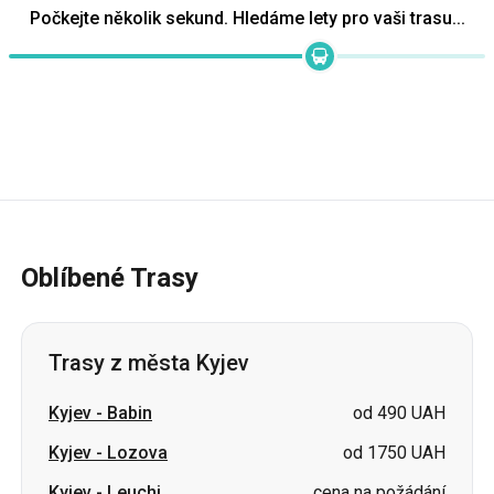
Oblíbené Trasy
Trasy z města Kyjev
Kyjev
-
Babin
od 490 UAH
Kyjev
-
Lozova
od 1750 UAH
Kyjev
-
Leuchi
cena na požádání
Kyjev
-
Kozhukhiv
cena na požádání
Kyjev
-
Oleksandrija
cena na požádání