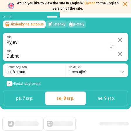
Would you like to view the site in English?
Switch
to the English
version of the site.
Jízdenky na autobus
Letenky
Hotely
Kyjev
→
Dubno
so, 8 srpna
/
1 cestující
Kde
Kde
Datum odjezdu
Cestující
so, 8 srpna
1 cestující
Hledat ubytování
pá, 7 srp.
so, 8 srp.
ne, 9 srp.
Zpočátku levné
Filtry