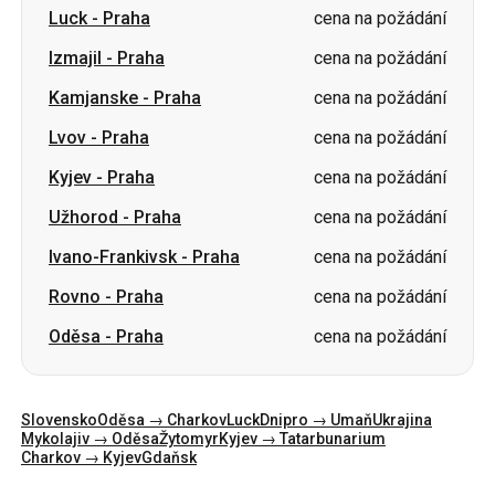
Luck
-
Praha
cena na požádání
Izmajil
-
Praha
cena na požádání
Kamjanske
-
Praha
cena na požádání
Lvov
-
Praha
cena na požádání
Kyjev
-
Praha
cena na požádání
Užhorod
-
Praha
cena na požádání
Ivano-Frankivsk
-
Praha
cena na požádání
Rovno
-
Praha
cena na požádání
Oděsa
-
Praha
cena na požádání
Slovensko
Oděsa → Charkov
Luck
Dnipro → Umaň
Ukrajina
Mykolajiv → Oděsa
Žytomyr
Kyjev → Tatarbunarium
Charkov → Kyjev
Gdaňsk