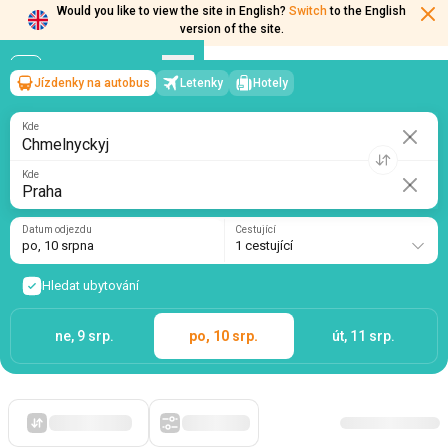
Would you like to view the site in English?
Switch
to the English
version of the site.
Jízdenky na autobus
Letenky
Hotely
Chmelnyckyj
→
Praha
po, 10 srpna
/
1 cestující
Kde
Kde
Datum odjezdu
Cestující
po, 10 srpna
1 cestující
Hledat ubytování
ne, 9 srp.
po, 10 srp.
út, 11 srp.