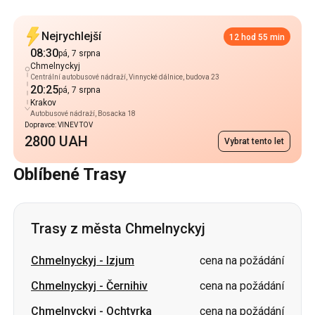
Centrální autobusové nádraží, Vinnycké dálnice, budova 23
20:25
pá, 7 srpna
Krakov
Autobusové nádraží, Bosacka 18
Dopravce: VINEV TOV
2800 UAH
Vybrat tento let
Oblíbené Trasy
Trasy z města Chmelnyckyj
Chmelnyckyj
-
Izjum
cena na požádání
Chmelnyckyj
-
Černihiv
cena na požádání
Chmelnyckyj
-
Ochtyrka
cena na požádání
Chmelnyckyj
-
Stryj
cena na požádání
Chmelnyckyj
-
Čuhujiv
cena na požádání
Chmelnyckyj
-
Romny
cena na požádání