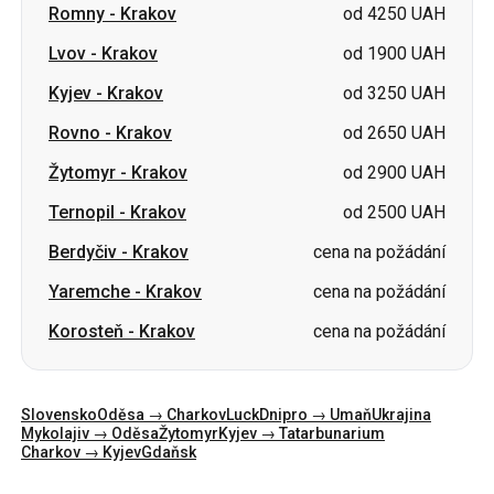
Rovno
-
Krakov
od 2650 UAH
Žytomyr
-
Krakov
od 2900 UAH
Ternopil
-
Krakov
od 2500 UAH
Berdyčiv
-
Krakov
cena na požádání
Yaremche
-
Krakov
cena na požádání
Korosteň
-
Krakov
cena na požádání
Slovensko
Oděsa → Charkov
Luck
Dnipro → Umaň
Ukrajina
Mykolajiv → Oděsa
Žytomyr
Kyjev → Tatarbunarium
Charkov → Kyjev
Gdaňsk
Kategorie
Země