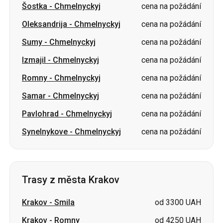
Izmajil
-
Chmelnyckyj
cena na požádání
Romny
-
Chmelnyckyj
cena na požádání
Samar
-
Chmelnyckyj
cena na požádání
Pavlohrad
-
Chmelnyckyj
cena na požádání
Synelnykove
-
Chmelnyckyj
cena na požádání
Trasy z města Krakov
Krakov
-
Smila
od 3300 UAH
Krakov
-
Romny
od 4250 UAH
Krakov
-
Sumy
od 4250 UAH
Krakov
-
Korsuň-Ševčenkivskyj
od 3300 UAH
Krakov
-
Lvov
od 2243 UAH