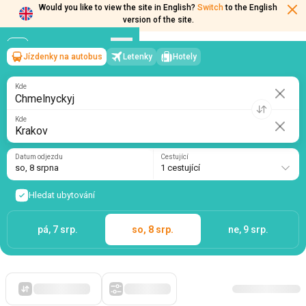
Would you like to view the site in English?
Switch
to the English
version of the site.
Jízdenky na autobus
Letenky
Hotely
Chmelnyckyj
→
Krakov
so, 8 srpna
/
1 cestující
Kde
Kde
Datum odjezdu
Cestující
so, 8 srpna
1 cestující
Hledat ubytování
pá, 7 srp.
so, 8 srp.
ne, 9 srp.
Zpočátku levné
Filtry